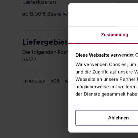
Lieferkosten
ab 0,00 € Bestellwert
kostenlos
Zustimmung
Liefergebiet
Die folgenden Postleitzahlen werden durch die 
Diese Webseite verwendet 
53332
Wir verwenden Cookies, um I
und die Zugriffe auf unsere
Webseite an unsere Partner f
Impressum
AGB
Widerrufsbelehrung
Datenschut
möglicherweise mit weiteren
der Dienste gesammelt habe
Ablehnen