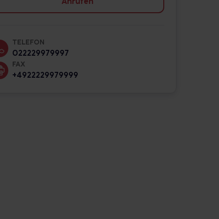
Anrufen
TELEFON
022229979997
FAX
+4922229979999