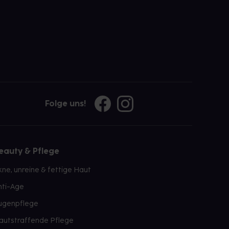
Folge uns!
eauty & Pflege
kne, unreine & fettige Haut
nti-Age
ugenpflege
autstraffende Pflege