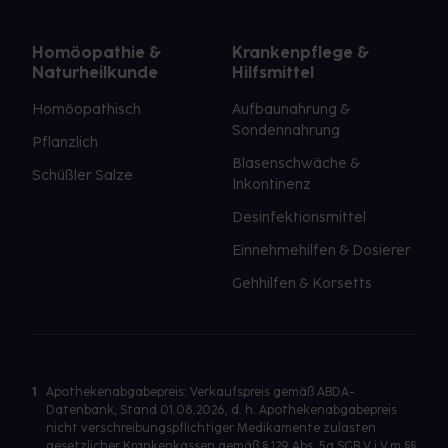
Homöopathie &
Krankenpflege &
Naturheilkunde
Hilfsmittel
Homöopathisch
Aufbaunahrung &
Sondennahrung
Pflanzlich
Blasenschwäche &
Schüßler Salze
Inkontinenz
Desinfektionsmittel
Einnehmehilfen & Dosierer
Gehhilfen & Korsetts
1
Apothekenabgabepreis: Verkaufspreis gemäß ABDA-
Datenbank, Stand 01.08.2026, d. h. Apothekenabgabepreis
nicht verschreibungspflichtiger Medikamente zulasten
gesetzlicher Krankenkassen gemäß § 129 Abs. 5a SGB V i.V.m §§