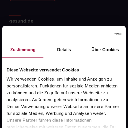
gesund.de
Über uns
Karriere
Zustimmung
Details
Über Cookies
Newsletter
Barrierefreiheitserklärung
Diese Webseite verwendet Cookies
PAYBACK
Wir verwenden Cookies, um Inhalte und Anzeigen zu
personalisieren, Funktionen für soziale Medien anbieten
gesund-versorger.de
zu können und die Zugriffe auf unsere Webseite zu
Sanitätshäuser
analysieren. Außerdem geben wir Informationen zu
Deiner Verwendung unserer Webseite an unsere Partner
Datenschutz
für soziale Medien, Werbung und Analysen weiter.
AGB
Unsere Partner führen diese Informationen
möglicherweise mit weiteren Daten zusammen, die Du