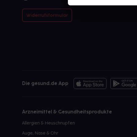
Widerrufsformular
Die gesund.de App
Arzneimittel & Gesundheitsprodukte
Allergien & Heuschnupfen
Auge, Nase & Ohr