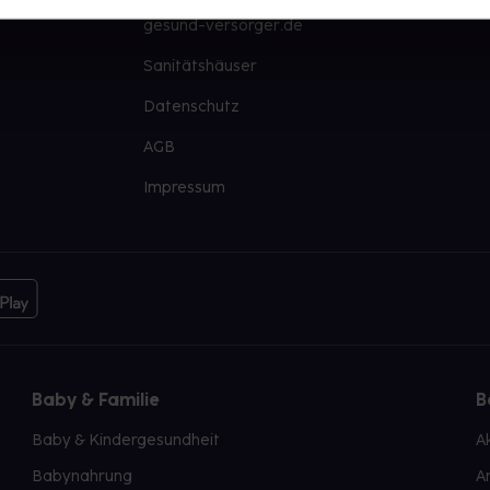
gesund-versorger.de
Sanitätshäuser
Datenschutz
AGB
Impressum
Baby & Familie
B
Baby & Kindergesundheit
A
Babynahrung
A