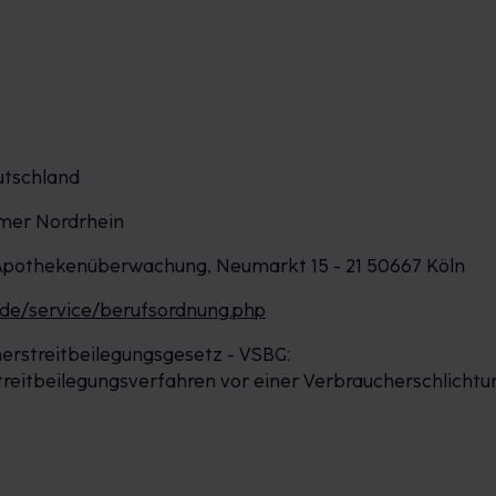
utschland
mer Nordrhein
 Apothekenüberwachung, Neumarkt 15 - 21 50667 Köln
.de/service/berufsordnung.php
erstreitbeilegungsgesetz - VSBG:
 Streitbeilegungsverfahren vor einer Verbraucherschlichtu