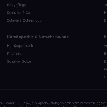
Babypflege
A
Schnuller & Co.
H
Zahnen & Zahnpflege
D
Homöopathie & Naturheilkunde
K
Homöopathisch
A
Pflanzlich
B
Schüßler Salze
D
E
G
, Stand 01.08.2026, d. h. Apothekenabgabepreis nicht verschreibungspfl