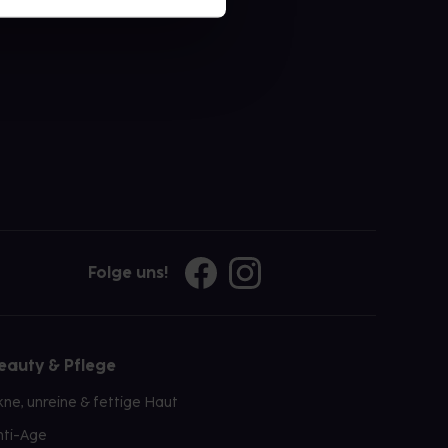
Folge uns!
eauty & Pflege
kne, unreine & fettige Haut
nti-Age