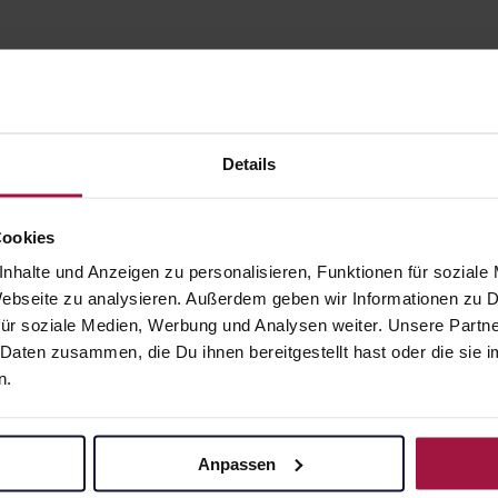
Details
Cookies
gesund.de
Unsere Vorteil
nhalte und Anzeigen zu personalisieren, Funktionen für soziale
 Webseite zu analysieren. Außerdem geben wir Informationen zu
Über uns
Ausgewähl
ür soziale Medien, Werbung und Analysen weiter. Unsere Partne
sofort abho
 Daten zusammen, die Du ihnen bereitgestellt hast oder die si
Karriere
n.
Lieferung f
Newsletter
Artikel mei
Barrierefreiheitserklärung
Freie Wahl
Anpassen
PAYBACK
Große Ausw