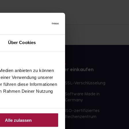
Über Cookies
e
Sicher einkaufen
 Medien anbieten zu können
 Deiner Verwendung unserer
te Wunschprodukte
SSL-Verschlüsselung
r führen diese Informationen
lbereit
e im Rahmen Deiner Nutzung
Software Made in
ür sofort verfügbare
Germany
st am selben Tag möglich
ISO-zertifiziertes
 der Apotheke
Rechenzentrum
Alle zulassen
ahl an Apotheken