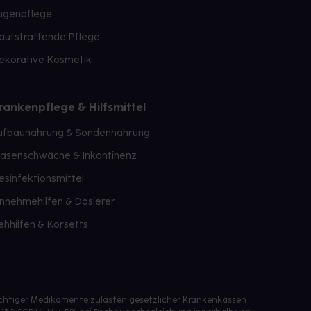
ugenpflege
autstraffende Pflege
ekorative Kosmetik
rankenpflege & Hilfsmittel
ufbaunahrung & Sondennahrung
lasenschwäche & Inkontinenz
esinfektionsmittel
innehmehilfen & Dosierer
ehhilfen & Korsetts
ichtiger Medikamente zulasten gesetzlicher Krankenkassen