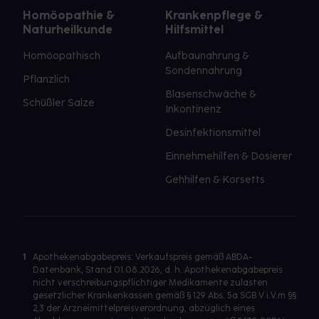
Homöopathie &
Krankenpflege &
Naturheilkunde
Hilfsmittel
Homöopathisch
Aufbaunahrung &
Sondennahrung
Pflanzlich
Blasenschwäche &
Schüßler Salze
Inkontinenz
Desinfektionsmittel
Einnehmehilfen & Dosierer
Gehhilfen & Korsetts
1
Apothekenabgabepreis: Verkaufspreis gemäß ABDA-
Datenbank, Stand 01.08.2026, d. h. Apothekenabgabepreis
nicht verschreibungspflichtiger Medikamente zulasten
gesetzlicher Krankenkassen gemäß § 129 Abs. 5a SGB V i.V.m §§
2,3 der Arzneimittelpreisverordnung, abzüglich eines