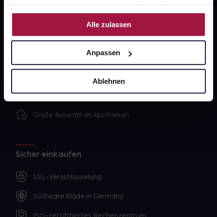
ihnen bereitgestellt hast oder die sie im Rahmen Deiner
Nutzung der Dienste gesammelt haben.
Alle zulassen
Unsere Vorteile
Ausgewählte Wunschprodukte sofort abholbereit
Anpassen
Lieferung für sofort verfügbare Artikel meist am
selben Tag möglich
Ablehnen
Freie Wahl der Apotheke
Große Auswahl an Apotheken
Sicher einkaufen
SSL-Verschlüsselung
Software Made in Germany
ISO-zertifiziertes Rechenzentrum