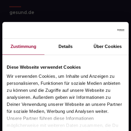
gesund.de
Über uns
Karriere
Zustimmung
Details
Über Cookies
Newsletter
Barrierefreiheitserklärung
Diese Webseite verwendet Cookies
PAYBACK
Wir verwenden Cookies, um Inhalte und Anzeigen zu
gesund-versorger.de
personalisieren, Funktionen für soziale Medien anbieten
zu können und die Zugriffe auf unsere Webseite zu
Sanitätshäuser
analysieren. Außerdem geben wir Informationen zu
Datenschutz
Deiner Verwendung unserer Webseite an unsere Partner
für soziale Medien, Werbung und Analysen weiter.
AGB
Unsere Partner führen diese Informationen
Impressum
möglicherweise mit weiteren Daten zusammen, die Du