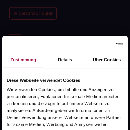
Widerrufsformular
gesund.de
Über uns
Zustimmung
Details
Über Cookies
Karriere
Newsletter
Diese Webseite verwendet Cookies
Barrierefreiheitserklärung
Wir verwenden Cookies, um Inhalte und Anzeigen zu
PAYBACK
personalisieren, Funktionen für soziale Medien anbieten
zu können und die Zugriffe auf unsere Webseite zu
gesund-versorger.de
analysieren. Außerdem geben wir Informationen zu
Deiner Verwendung unserer Webseite an unsere Partner
Sanitätshäuser
für soziale Medien, Werbung und Analysen weiter.
Datenschutz