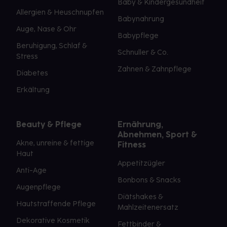
Baby & Kindergesundheit
Allergien & Heuschnupfen
Babynahrung
Auge, Nase & Ohr
Babypflege
Beruhigung, Schlaf &
Schnuller & Co.
Stress
Zahnen & Zahnpflege
Diabetes
Erkältung
Beauty & Pflege
Ernährung,
Abnehmen, Sport &
Akne, unreine & fettige
Fitness
Haut
Appetitzügler
Anti-Age
Bonbons & Snacks
Augenpflege
Diätshakes &
Hautstraffende Pflege
Mahlzeitenersatz
Dekorative Kosmetik
Fettbinder &