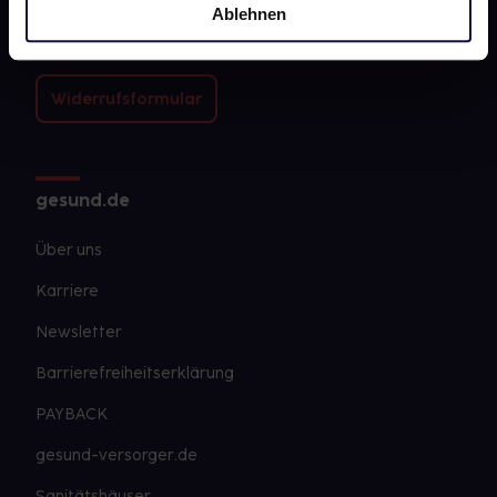
Ablehnen
FAQ
Widerrufsformular
gesund.de
Über uns
Karriere
Newsletter
Barrierefreiheitserklärung
PAYBACK
gesund-versorger.de
Sanitätshäuser