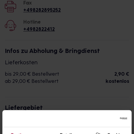
Fax
+498282895252
Hotline
+4982822412
Infos zu Abholung & Bringdienst
Lieferkosten
bis 29,00 € Bestellwert
2,90 €
ab 29,00 € Bestellwert
kostenlos
Liefergebiet
Die folgenden Postleitzahlen werden durch die
Apotheke beliefert:
86381, 86480, 86488, 86489, 86491, 86513