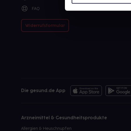
FAQ
Widerrufsformular
Die gesund.de App
Arzneimittel & Gesundheitsprodukte
Allergien & Heuschnupfen