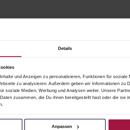
Details
Cookies
nhalte und Anzeigen zu personalisieren, Funktionen für soziale
gesund.de
Unsere Vorteil
 Webseite zu analysieren. Außerdem geben wir Informationen zu
ür soziale Medien, Werbung und Analysen weiter. Unsere Partne
Über uns
Ausgewähl
 Daten zusammen, die Du ihnen bereitgestellt hast oder die si
sofort abho
n.
Karriere
Lieferung f
Newsletter
Artikel mei
Barrierefreiheitserklärung
Anpassen
Freie Wahl