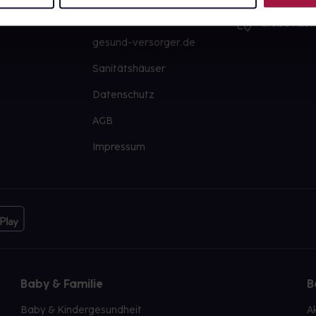
PAYBACK
Große Ausw
gesund-versorger.de
Sanitätshäuser
Datenschutz
AGB
Impressum
Baby & Familie
B
Baby & Kindergesundheit
A