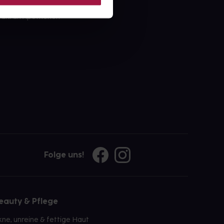
ahl an Apotheken
Folge uns!
eauty & Pflege
kne, unreine & fettige Haut