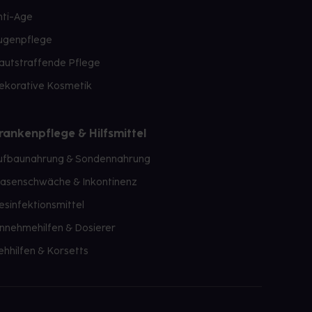
nti-Age
ugenpflege
autstraffende Pflege
ekorative Kosmetik
rankenpflege & Hilfsmittel
ufbaunahrung & Sondennahrung
lasenschwäche & Inkontinenz
esinfektionsmittel
innehmehilfen & Dosierer
ehhilfen & Korsetts