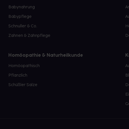
Babynahrung
A
Babypflege
A
Schnuller & Co.
H
Zahnen & Zahnpflege
D
Homöopathie & Naturheilkunde
K
Homöopathisch
A
Pflanzlich
B
Schüßler Salze
D
E
G