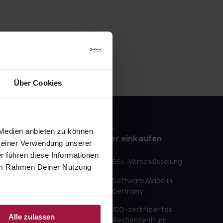
Über Cookies
 Medien anbieten zu können
e
Sicher einkaufen
 Deiner Verwendung unserer
r führen diese Informationen
te Wunschprodukte
SSL-Verschlüsselung
e im Rahmen Deiner Nutzung
lbereit
Software Made in
ür sofort verfügbare
Germany
st am selben Tag möglich
ISO-zertifiziertes
Alle zulassen
 der Apotheke
Rechenzentrum