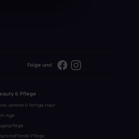
Folge uns!
eauty & Pflege
kne, unreine & fettige Haut
nti-Age
ugenpflege
autstraffende Pflege