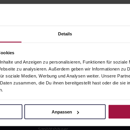
Details
gesund.de
Unsere Vorteil
Cookies
nhalte und Anzeigen zu personalisieren, Funktionen für soziale
Über uns
Ausgewähl
 Webseite zu analysieren. Außerdem geben wir Informationen zu
sofort abho
ür soziale Medien, Werbung und Analysen weiter. Unsere Partne
Karriere
Lieferung f
 Daten zusammen, die Du ihnen bereitgestellt hast oder die si
Newsletter
Artikel mei
n.
Barrierefreiheitserklärung
Freie Wahl
PAYBACK
Große Ausw
Anpassen
gesund-versorger.de
Sanitätshäuser