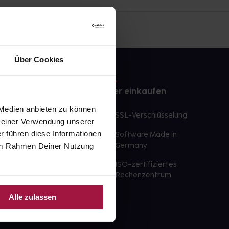
Über Cookies
e
Sicher einkaufen
 Medien anbieten zu können
te Wunschprodukte
SSL-Verschlüsselung
 Deiner Verwendung unserer
lbereit
r führen diese Informationen
Software Made in
ür sofort verfügbare
e im Rahmen Deiner Nutzung
Germany
st am selben Tag möglich
ISO-zertifiziertes
 der Apotheke
Rechenzentrum
ahl an Apotheken
Alle zulassen