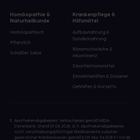
Homöopathie &
Krankenpflege &
Naturheilkunde
Hilfsmittel
Homöopathisch
Aufbaunahrung &
Sondennahrung
Pflanzlich
Blasenschwäche &
Schüßler Salze
Inkontinenz
Desinfektionsmittel
Einnehmehilfen & Dosierer
Gehhilfen & Korsetts
1
Apothekenabgabepreis: Verkaufspreis gemäß ABDA-
Datenbank, Stand 01.08.2026, d. h. Apothekenabgabepreis
nicht verschreibungspflichtiger Medikamente zulasten
gesetzlicher Krankenkassen gemäß § 129 Abs. 5a SGB V i.V.m §§