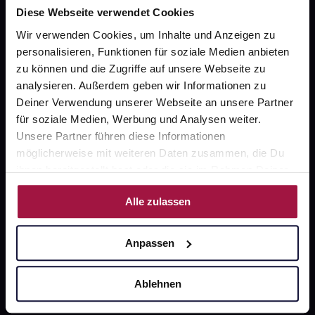
Diese Webseite verwendet Cookies
Wir verwenden Cookies, um Inhalte und Anzeigen zu
personalisieren, Funktionen für soziale Medien anbieten
Unsere Vorteile
zu können und die Zugriffe auf unsere Webseite zu
analysieren. Außerdem geben wir Informationen zu
Ausgewählte Wunschprodukte sofort abholbereit
Deiner Verwendung unserer Webseite an unsere Partner
Lieferung für sofort verfügbare Artikel meist am
für soziale Medien, Werbung und Analysen weiter.
selben Tag möglich
Unsere Partner führen diese Informationen
möglicherweise mit weiteren Daten zusammen, die Du
Freie Wahl der Apotheke
ihnen bereitgestellt hast oder die sie im Rahmen Deiner
Große Auswahl an Apotheken
Nutzung der Dienste gesammelt haben.
Alle zulassen
Sicher einkaufen
Anpassen
SSL-Verschlüsselung
Ablehnen
Software Made in Germany