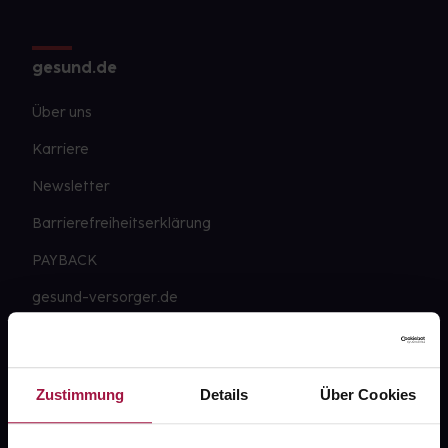
gesund.de
Über uns
Karriere
Newsletter
Barrierefreiheitserklärung
PAYBACK
gesund-versorger.de
Sanitätshäuser
Datenschutz
Zustimmung
Details
Über Cookies
AGB
Impressum