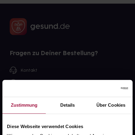
Fragen zu Deiner Bestellung?
Kontakt
FAQ
Widerrufsformular
Zustimmung
Details
Über Cookies
Diese Webseite verwendet Cookies
gesund.de