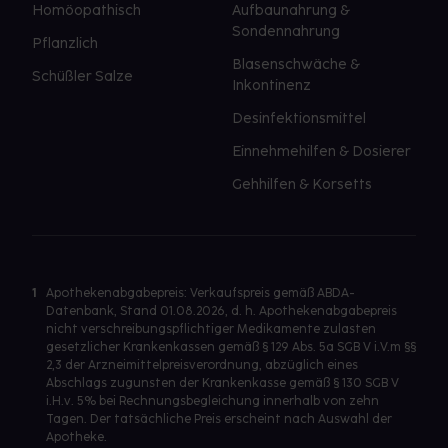
Homöopathisch
Aufbaunahrung &
Sondennahrung
Pflanzlich
Blasenschwäche &
Schüßler Salze
Inkontinenz
Desinfektionsmittel
Einnehmehilfen & Dosierer
Gehhilfen & Korsetts
1
Apothekenabgabepreis: Verkaufspreis gemäß ABDA-
Datenbank, Stand 01.08.2026, d. h. Apothekenabgabepreis
nicht verschreibungspflichtiger Medikamente zulasten
gesetzlicher Krankenkassen gemäß § 129 Abs. 5a SGB V i.V.m §§
2,3 der Arzneimittelpreisverordnung, abzüglich eines
Abschlags zugunsten der Krankenkasse gemäß § 130 SGB V
i.H.v. 5% bei Rechnungsbegleichung innerhalb von zehn
Tagen. Der tatsächliche Preis erscheint nach Auswahl der
Apotheke.