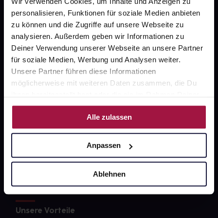
Wir verwenden Cookies, um Inhalte und Anzeigen zu
Über uns
personalisieren, Funktionen für soziale Medien anbieten
zu können und die Zugriffe auf unsere Webseite zu
Karriere
analysieren. Außerdem geben wir Informationen zu
Newsletter
Deiner Verwendung unserer Webseite an unsere Partner
für soziale Medien, Werbung und Analysen weiter.
Barrierefreiheitserklärung
Unsere Partner führen diese Informationen
PAYBACK
möglicherweise mit weiteren Daten zusammen, die Du
ihnen bereitgestellt hast oder die sie im Rahmen Deiner
gesund-versorger.de
Nutzung der Dienste gesammelt haben.
Alle zulassen
Sanitätshäuser
Datenschutz
Anpassen
AGB
Impressum
Ablehnen
Unsere Vorteile