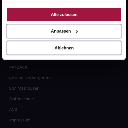
ihnen bereitgestellt hast oder die sie im Rahmen Deiner
Nutzung der Dienste gesammelt haben.
gesund.de
Alle zulassen
Über uns
Anpassen
Karriere
Newsletter
Ablehnen
Barrierefreiheitserklärung
PAYBACK
gesund-versorger.de
Sanitätshäuser
Datenschutz
AGB
Impressum