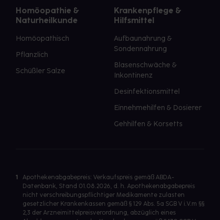
Homöopathie &
Krankenpflege &
Naturheilkunde
Hilfsmittel
Homöopathisch
Aufbaunahrung &
Sondennahrung
Pflanzlich
Blasenschwäche &
Schüßler Salze
Inkontinenz
Desinfektionsmittel
Einnehmehilfen & Dosierer
Gehhilfen & Korsetts
1
Apothekenabgabepreis: Verkaufspreis gemäß ABDA-
Datenbank, Stand 01.08.2026, d. h. Apothekenabgabepreis
nicht verschreibungspflichtiger Medikamente zulasten
gesetzlicher Krankenkassen gemäß § 129 Abs. 5a SGB V i.V.m §§
2,3 der Arzneimittelpreisverordnung, abzüglich eines