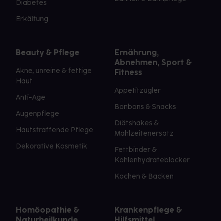
Diabetes
Erkältung
Beauty & Pflege
Ernährung,
Abnehmen, Sport &
Akne, unreine & fettige
Fitness
Haut
Appetitzügler
Anti-Age
Bonbons & Snacks
Augenpflege
Diätshakes &
Hautstraffende Pflege
Mahlzeitenersatz
Dekorative Kosmetik
Fettbinder &
Kohlenhydrateblocker
Kochen & Backen
Homöopathie &
Krankenpflege &
Naturheilkunde
Hilfsmittel