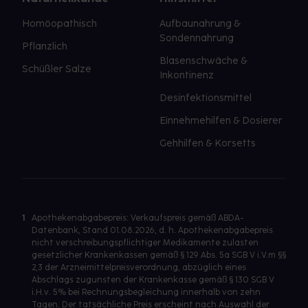
Homöopathisch
Aufbaunahrung &
Sondennahrung
Pflanzlich
Blasenschwäche &
Schüßler Salze
Inkontinenz
Desinfektionsmittel
Einnehmehilfen & Dosierer
Gehhilfen & Korsetts
1
Apothekenabgabepreis: Verkaufspreis gemäß ABDA-
Datenbank, Stand 01.08.2026, d. h. Apothekenabgabepreis
nicht verschreibungspflichtiger Medikamente zulasten
gesetzlicher Krankenkassen gemäß § 129 Abs. 5a SGB V i.V.m §§
2,3 der Arzneimittelpreisverordnung, abzüglich eines
Abschlags zugunsten der Krankenkasse gemäß § 130 SGB V
i.H.v. 5% bei Rechnungsbegleichung innerhalb von zehn
Tagen. Der tatsächliche Preis erscheint nach Auswahl der