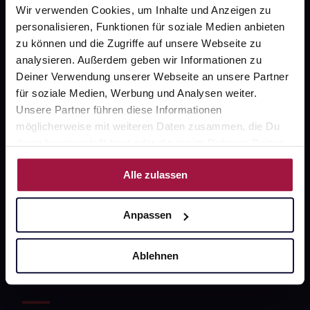
Wir verwenden Cookies, um Inhalte und Anzeigen zu
personalisieren, Funktionen für soziale Medien anbieten
Über uns
zu können und die Zugriffe auf unsere Webseite zu
Karriere
analysieren. Außerdem geben wir Informationen zu
Deiner Verwendung unserer Webseite an unsere Partner
Newsletter
für soziale Medien, Werbung und Analysen weiter.
Barrierefreiheitserklärung
Unsere Partner führen diese Informationen
möglicherweise mit weiteren Daten zusammen, die Du
PAYBACK
ihnen bereitgestellt hast oder die sie im Rahmen Deiner
gesund-versorger.de
Nutzung der Dienste gesammelt haben.
Alle zulassen
Sanitätshäuser
Datenschutz
Anpassen
AGB
Ablehnen
Impressum