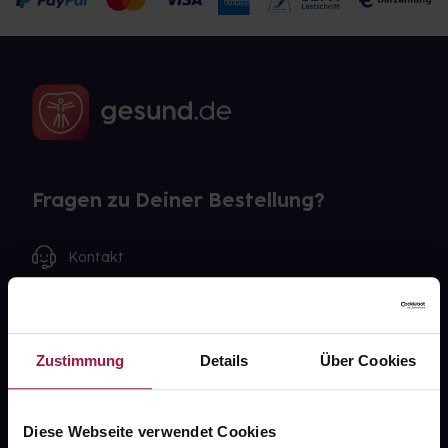
Fragen zu Deiner Bestellung?
Kontakt
FAQ
Widerrufsformular
Zustimmung
Details
Über Cookies
Diese Webseite verwendet Cookies
gesund.de