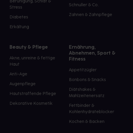
Beruhigung, Schlaf &
Schnuller & Co.
Stress
Zahnen & Zahnpflege
Diabetes
Erkältung
Beauty & Pflege
Ernährung,
Abnehmen, Sport &
Akne, unreine & fettige
Fitness
Haut
Appetitzügler
Anti-Age
Bonbons & Snacks
Augenpflege
Diätshakes &
Hautstraffende Pflege
Mahlzeitenersatz
Dekorative Kosmetik
Fettbinder &
Kohlenhydrateblocker
Kochen & Backen