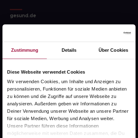
gesund.de
Über uns
Karriere
Zustimmung
Details
Über Cookies
Newsletter
Barrierefreiheitserklärung
Diese Webseite verwendet Cookies
PAYBACK
Wir verwenden Cookies, um Inhalte und Anzeigen zu
gesund-versorger.de
personalisieren, Funktionen für soziale Medien anbieten
zu können und die Zugriffe auf unsere Webseite zu
Sanitätshäuser
analysieren. Außerdem geben wir Informationen zu
Datenschutz
Deiner Verwendung unserer Webseite an unsere Partner
für soziale Medien, Werbung und Analysen weiter.
AGB
Unsere Partner führen diese Informationen
Impressum
möglicherweise mit weiteren Daten zusammen, die Du