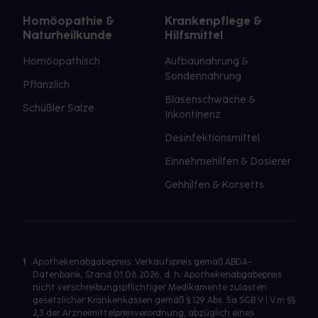
Homöopathie &
Krankenpflege &
Naturheilkunde
Hilfsmittel
Homöopathisch
Aufbaunahrung &
Sondennahrung
Pflanzlich
Blasenschwäche &
Schüßler Salze
Inkontinenz
Desinfektionsmittel
Einnehmehilfen & Dosierer
Gehhilfen & Korsetts
1
Apothekenabgabepreis: Verkaufspreis gemäß ABDA-
Datenbank, Stand 01.08.2026, d. h. Apothekenabgabepreis
nicht verschreibungspflichtiger Medikamente zulasten
gesetzlicher Krankenkassen gemäß § 129 Abs. 5a SGB V i.V.m §§
2,3 der Arzneimittelpreisverordnung, abzüglich eines