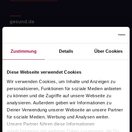
gesund.de
Über uns
Karriere
Zustimmung
Details
Über Cookies
Newsletter
Barrierefreiheitserklärung
Diese Webseite verwendet Cookies
PAYBACK
Wir verwenden Cookies, um Inhalte und Anzeigen zu
personalisieren, Funktionen für soziale Medien anbieten
gesund-versorger.de
zu können und die Zugriffe auf unsere Webseite zu
Sanitätshäuser
analysieren. Außerdem geben wir Informationen zu
Deiner Verwendung unserer Webseite an unsere Partner
Datenschutz
für soziale Medien, Werbung und Analysen weiter.
AGB
Unsere Partner führen diese Informationen
möglicherweise mit weiteren Daten zusammen, die Du