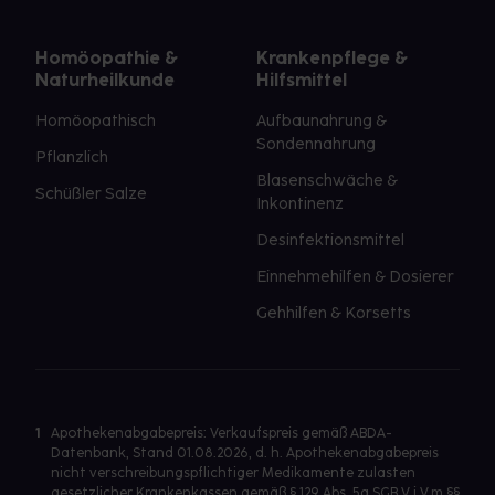
Homöopathie &
Krankenpflege &
Naturheilkunde
Hilfsmittel
Homöopathisch
Aufbaunahrung &
Sondennahrung
Pflanzlich
Blasenschwäche &
Schüßler Salze
Inkontinenz
Desinfektionsmittel
Einnehmehilfen & Dosierer
Gehhilfen & Korsetts
1
Apothekenabgabepreis: Verkaufspreis gemäß ABDA-
Datenbank, Stand 01.08.2026, d. h. Apothekenabgabepreis
nicht verschreibungspflichtiger Medikamente zulasten
gesetzlicher Krankenkassen gemäß § 129 Abs. 5a SGB V i.V.m §§