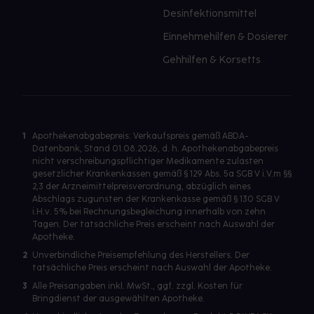
Desinfektionsmittel
Einnehmehilfen & Dosierer
Gehhilfen & Korsetts
1
Apothekenabgabepreis: Verkaufspreis gemäß ABDA-
Datenbank, Stand 01.08.2026, d. h. Apothekenabgabepreis
nicht verschreibungspflichtiger Medikamente zulasten
gesetzlicher Krankenkassen gemäß § 129 Abs. 5a SGB V i.V.m §§
2,3 der Arzneimittelpreisverordnung, abzüglich eines
Abschlags zugunsten der Krankenkasse gemäß § 130 SGB V
i.H.v. 5% bei Rechnungsbegleichung innerhalb von zehn
Tagen. Der tatsächliche Preis erscheint nach Auswahl der
Apotheke.
2
Unverbindliche Preisempfehlung des Herstellers. Der
tatsächliche Preis erscheint nach Auswahl der Apotheke.
3
Alle Preisangaben inkl. MwSt., ggf. zzgl. Kosten für
Bringdienst der ausgewählten Apotheke.