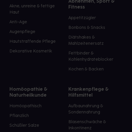
Abnehmen, Sport &
Akne, unreine & fettige
Fitness
Haut
Appetitzügler
Anti-Age
Bonbons & Snacks
Augenpflege
Diätshakes &
Hautstraffende Pflege
Mahlzeitenersatz
Dekorative Kosmetik
Fettbinder &
Kohlenhydrateblocker
Kochen & Backen
Homöopathie &
Krankenpflege &
Naturheilkunde
Hilfsmittel
Homöopathisch
Aufbaunahrung &
Sondennahrung
Pflanzlich
Blasenschwäche &
Schüßler Salze
Inkontinenz