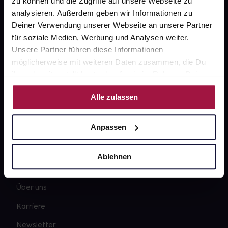
zu können und die Zugriffe auf unsere Webseite zu
analysieren. Außerdem geben wir Informationen zu
Deiner Verwendung unserer Webseite an unsere Partner
für soziale Medien, Werbung und Analysen weiter.
Fragen zu Deiner Bestellung?
Unsere Partner führen diese Informationen
möglicherweise mit weiteren Daten zusammen, die Du
Kontakt
ihnen bereitgestellt hast oder die sie im Rahmen Deiner
Nutzung der Dienste gesammelt haben.
FAQ
Alle zulassen
Widerrufsformular
Anpassen
Ablehnen
gesund.de
Über uns
Karriere
Newsletter