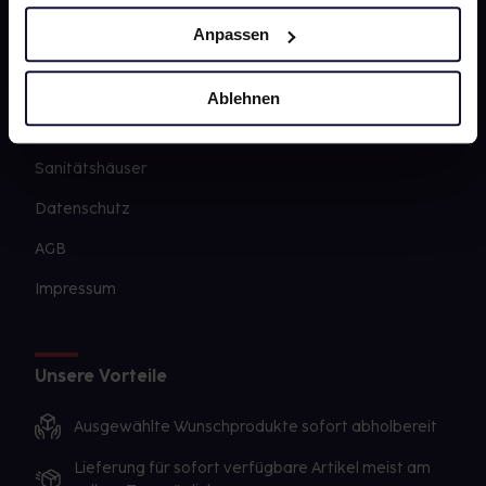
Newsletter
Anpassen
Barrierefreiheitserklärung
PAYBACK
Ablehnen
gesund-versorger.de
Sanitätshäuser
Datenschutz
AGB
Impressum
Unsere Vorteile
Ausgewählte Wunschprodukte sofort abholbereit
Lieferung für sofort verfügbare Artikel meist am