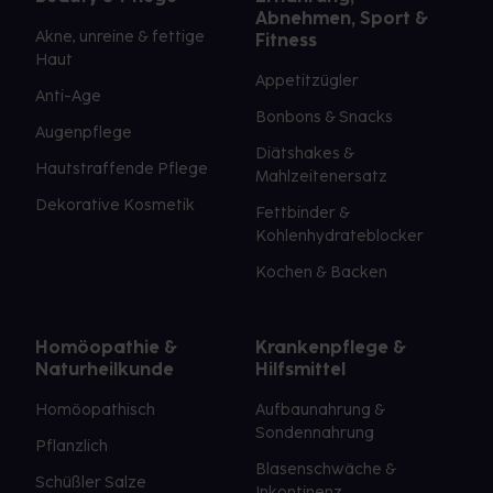
Abnehmen, Sport &
Akne, unreine & fettige
Fitness
Haut
Appetitzügler
Anti-Age
Bonbons & Snacks
Augenpflege
Diätshakes &
Hautstraffende Pflege
Mahlzeitenersatz
Dekorative Kosmetik
Fettbinder &
Kohlenhydrateblocker
Kochen & Backen
Homöopathie &
Krankenpflege &
Naturheilkunde
Hilfsmittel
Homöopathisch
Aufbaunahrung &
Sondennahrung
Pflanzlich
Blasenschwäche &
Schüßler Salze
Inkontinenz