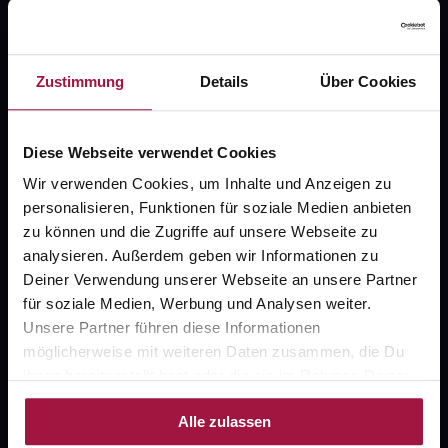
Zustimmung
Details
Über Cookies
Fragen zu Deiner Bestellung?
Kontakt
Diese Webseite verwendet Cookies
Wir verwenden Cookies, um Inhalte und Anzeigen zu
FAQ
personalisieren, Funktionen für soziale Medien anbieten
zu können und die Zugriffe auf unsere Webseite zu
Widerrufsformular
analysieren. Außerdem geben wir Informationen zu
Deiner Verwendung unserer Webseite an unsere Partner
für soziale Medien, Werbung und Analysen weiter.
Unsere Partner führen diese Informationen
gesund.de
möglicherweise mit weiteren Daten zusammen, die Du
ihnen bereitgestellt hast oder die sie im Rahmen Deiner
Über uns
Nutzung der Dienste gesammelt haben.
Karriere
Alle zulassen