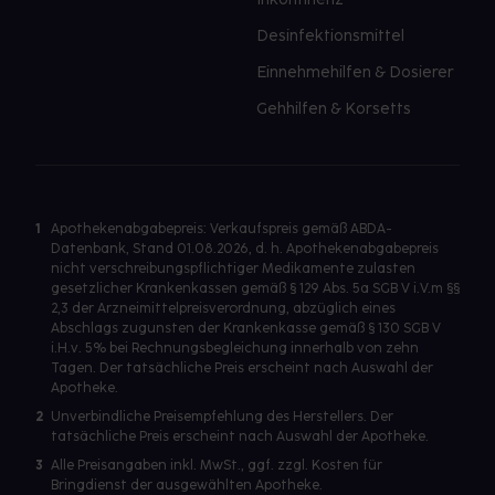
Desinfektionsmittel
Einnehmehilfen & Dosierer
Gehhilfen & Korsetts
1
Apothekenabgabepreis: Verkaufspreis gemäß ABDA-
Datenbank, Stand 01.08.2026, d. h. Apothekenabgabepreis
nicht verschreibungspflichtiger Medikamente zulasten
gesetzlicher Krankenkassen gemäß § 129 Abs. 5a SGB V i.V.m §§
2,3 der Arzneimittelpreisverordnung, abzüglich eines
Abschlags zugunsten der Krankenkasse gemäß § 130 SGB V
i.H.v. 5% bei Rechnungsbegleichung innerhalb von zehn
Tagen. Der tatsächliche Preis erscheint nach Auswahl der
Apotheke.
2
Unverbindliche Preisempfehlung des Herstellers. Der
tatsächliche Preis erscheint nach Auswahl der Apotheke.
3
Alle Preisangaben inkl. MwSt., ggf. zzgl. Kosten für
Bringdienst der ausgewählten Apotheke.