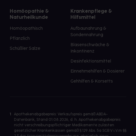
Homöopathie &
Krankenpflege &
Naturheilkunde
Hilfsmittel
Homöopathisch
Aufbaunahrung &
Sondennahrung
Pflanzlich
Blasenschwäche &
Schüßler Salze
Inkontinenz
Desinfektionsmittel
Einnehmehilfen & Dosierer
Gehhilfen & Korsetts
1
Apothekenabgabepreis: Verkaufspreis gemäß ABDA-
Datenbank, Stand 01.08.2026, d. h. Apothekenabgabepreis
nicht verschreibungspflichtiger Medikamente zulasten
gesetzlicher Krankenkassen gemäß § 129 Abs. 5a SGB V i.V.m §§