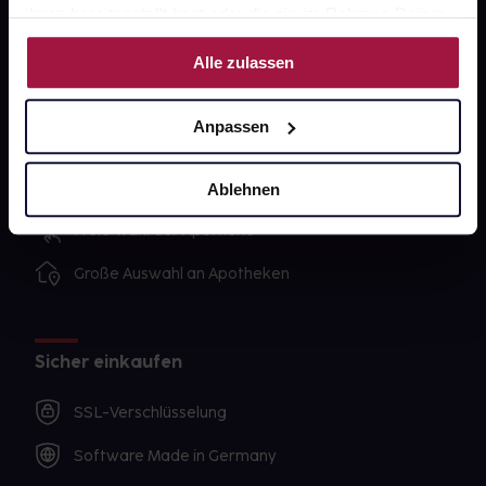
ihnen bereitgestellt hast oder die sie im Rahmen Deiner
Nutzung der Dienste gesammelt haben.
Alle zulassen
Unsere Vorteile
Ausgewählte Wunschprodukte sofort abholbereit
Anpassen
Lieferung für sofort verfügbare Artikel meist am
selben Tag möglich
Ablehnen
Freie Wahl der Apotheke
Große Auswahl an Apotheken
Sicher einkaufen
SSL-Verschlüsselung
Software Made in Germany