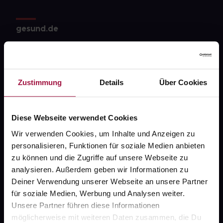
gesund.de
Über uns
Karriere
Zustimmung
Details
Über Cookies
Newsletter
Barrierefreiheitserklärung
Diese Webseite verwendet Cookies
PAYBACK
Wir verwenden Cookies, um Inhalte und Anzeigen zu
gesund-versorger.de
personalisieren, Funktionen für soziale Medien anbieten
zu können und die Zugriffe auf unsere Webseite zu
Sanitätshäuser
analysieren. Außerdem geben wir Informationen zu
Datenschutz
Deiner Verwendung unserer Webseite an unsere Partner
für soziale Medien, Werbung und Analysen weiter.
AGB
Unsere Partner führen diese Informationen
Impressum
möglicherweise mit weiteren Daten zusammen, die Du