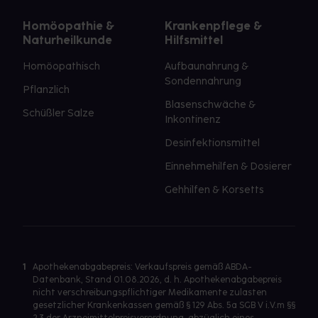
Homöopathie &
Krankenpflege &
Naturheilkunde
Hilfsmittel
Homöopathisch
Aufbaunahrung &
Sondennahrung
Pflanzlich
Blasenschwäche &
Schüßler Salze
Inkontinenz
Desinfektionsmittel
Einnehmehilfen & Dosierer
Gehhilfen & Korsetts
1
Apothekenabgabepreis: Verkaufspreis gemäß ABDA-
Datenbank, Stand 01.08.2026, d. h. Apothekenabgabepreis
nicht verschreibungspflichtiger Medikamente zulasten
gesetzlicher Krankenkassen gemäß § 129 Abs. 5a SGB V i.V.m §§