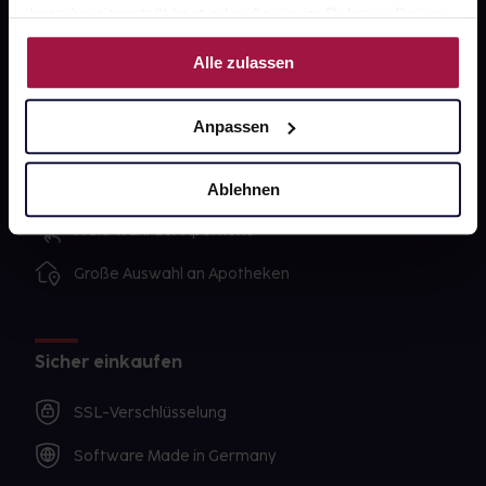
ihnen bereitgestellt hast oder die sie im Rahmen Deiner
Nutzung der Dienste gesammelt haben.
Alle zulassen
Unsere Vorteile
Ausgewählte Wunschprodukte sofort abholbereit
Anpassen
Lieferung für sofort verfügbare Artikel meist am
selben Tag möglich
Ablehnen
Freie Wahl der Apotheke
Große Auswahl an Apotheken
Sicher einkaufen
SSL-Verschlüsselung
Software Made in Germany