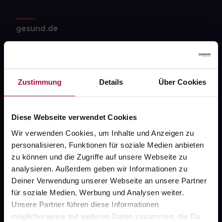
gesund.de
Über uns
Karriere
Zustimmung
Details
Über Cookies
Newsletter
Barrierefreiheitserklärung
Diese Webseite verwendet Cookies
PAYBACK
Wir verwenden Cookies, um Inhalte und Anzeigen zu
gesund-versorger.de
personalisieren, Funktionen für soziale Medien anbieten
zu können und die Zugriffe auf unsere Webseite zu
Sanitätshäuser
analysieren. Außerdem geben wir Informationen zu
Datenschutz
Deiner Verwendung unserer Webseite an unsere Partner
für soziale Medien, Werbung und Analysen weiter.
AGB
Unsere Partner führen diese Informationen
Impressum
möglicherweise mit weiteren Daten zusammen, die Du