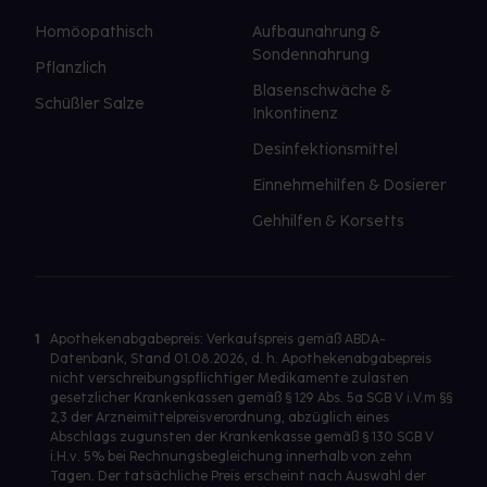
Homöopathisch
Aufbaunahrung &
Sondennahrung
Pflanzlich
Blasenschwäche &
Schüßler Salze
Inkontinenz
Desinfektionsmittel
Einnehmehilfen & Dosierer
Gehhilfen & Korsetts
1
Apothekenabgabepreis: Verkaufspreis gemäß ABDA-
Datenbank, Stand 01.08.2026, d. h. Apothekenabgabepreis
nicht verschreibungspflichtiger Medikamente zulasten
gesetzlicher Krankenkassen gemäß § 129 Abs. 5a SGB V i.V.m §§
2,3 der Arzneimittelpreisverordnung, abzüglich eines
Abschlags zugunsten der Krankenkasse gemäß § 130 SGB V
i.H.v. 5% bei Rechnungsbegleichung innerhalb von zehn
Tagen. Der tatsächliche Preis erscheint nach Auswahl der