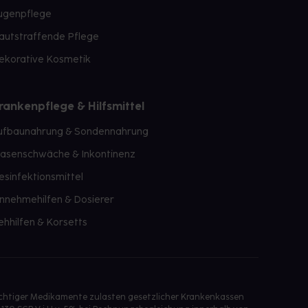
ugenpflege
autstraffende Pflege
ekorative Kosmetik
rankenpflege & Hilfsmittel
ufbaunahrung & Sondennahrung
lasenschwäche & Inkontinenz
esinfektionsmittel
innehmehilfen & Dosierer
ehhilfen & Korsetts
ichtiger Medikamente zulasten gesetzlicher Krankenkassen