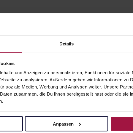
Details
Cookies
gesund.de
Unsere Vorteil
nhalte und Anzeigen zu personalisieren, Funktionen für soziale
 Webseite zu analysieren. Außerdem geben wir Informationen zu
Über uns
Ausgewähl
ür soziale Medien, Werbung und Analysen weiter. Unsere Partne
sofort abho
 Daten zusammen, die Du ihnen bereitgestellt hast oder die si
Karriere
n.
Lieferung f
Newsletter
Artikel mei
Barrierefreiheitserklärung
Freie Wahl
Anpassen
PAYBACK
Große Ausw