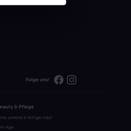
Folge uns!
eauty & Pflege
kne, unreine & fettige Haut
nti-Age