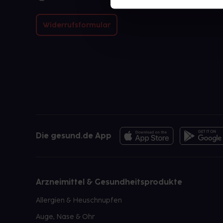
Widerrufsformular
Die gesund.de App
Arzneimittel & Gesundheitsprodukte
Allergien & Heuschnupfen
Auge, Nase & Ohr