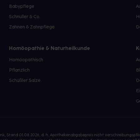
Babypflege
A
Schnuller & Co.
H
Zahnen & Zahnpflege
D
Homöopathie & Naturheilkunde
K
Homöopathisch
A
Pflanzlich
B
Schüßler Salze
D
E
G
, Stand 01.08.2026, d. h. Apothekenabgabepreis nicht verschreibungspfl