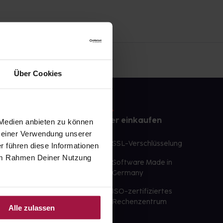
Über Cookies
e
Sicher einkaufen
 Medien anbieten zu können
 Deiner Verwendung unserer
te Wunschprodukte
SSL-Verschlüsselung
r führen diese Informationen
lbereit
e im Rahmen Deiner Nutzung
Software Made in
ür sofort verfügbare
Germany
st am selben Tag möglich
ISO-zertifiziertes
 der Apotheke
Rechenzentrum
Alle zulassen
ahl an Apotheken