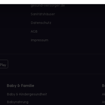
gesund-versorger.de
Sanitätshäuser
Datenschutz
AGB
Impressum
Baby & Familie
B
Baby & Kindergesundheit
A
Babynahrung
A