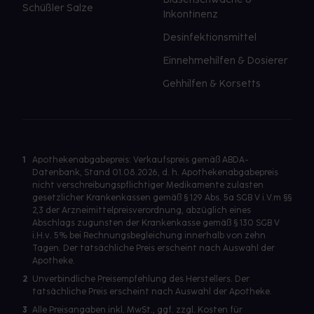
Schüßler Salze
Inkontinenz
Desinfektionsmittel
Einnehmehilfen & Dosierer
Gehhilfen & Korsetts
1
Apothekenabgabepreis: Verkaufspreis gemäß ABDA-
Datenbank, Stand 01.08.2026, d. h. Apothekenabgabepreis
nicht verschreibungspflichtiger Medikamente zulasten
gesetzlicher Krankenkassen gemäß § 129 Abs. 5a SGB V i.V.m §§
2,3 der Arzneimittelpreisverordnung, abzüglich eines
Abschlags zugunsten der Krankenkasse gemäß § 130 SGB V
i.H.v. 5% bei Rechnungsbegleichung innerhalb von zehn
Tagen. Der tatsächliche Preis erscheint nach Auswahl der
Apotheke.
2
Unverbindliche Preisempfehlung des Herstellers. Der
tatsächliche Preis erscheint nach Auswahl der Apotheke.
3
Alle Preisangaben inkl. MwSt., ggf. zzgl. Kosten für