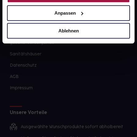
Newsletter
Anpassen
Barrierefreiheitserklärung
Ablehnen
PAYBACK
gesund-versorger.de
Sanitätshäuser
Datenschutz
AGB
Impressum
Unsere Vorteile
Ausgewählte Wunschprodukte sofort abholbereit