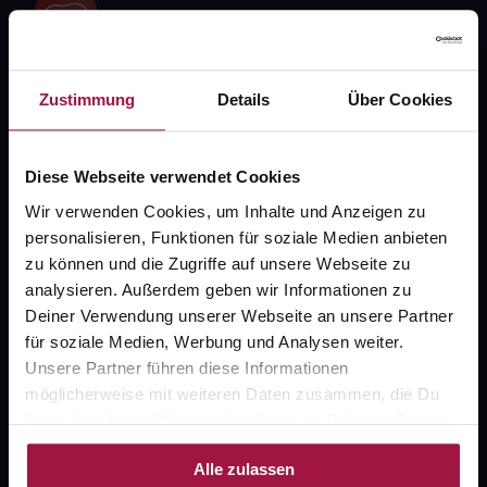
Zustimmung
Details
Über Cookies
Fragen zu Deiner Bestellung?
Diese Webseite verwendet Cookies
Kontakt
Wir verwenden Cookies, um Inhalte und Anzeigen zu
FAQ
personalisieren, Funktionen für soziale Medien anbieten
zu können und die Zugriffe auf unsere Webseite zu
analysieren. Außerdem geben wir Informationen zu
Widerrufsformular
Deiner Verwendung unserer Webseite an unsere Partner
für soziale Medien, Werbung und Analysen weiter.
Unsere Partner führen diese Informationen
gesund.de
möglicherweise mit weiteren Daten zusammen, die Du
ihnen bereitgestellt hast oder die sie im Rahmen Deiner
Über uns
Nutzung der Dienste gesammelt haben.
Alle zulassen
Karriere