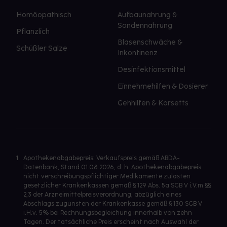
Homöopathisch
Aufbaunahrung &
Sondennahrung
Pflanzlich
Blasenschwäche &
Schüßler Salze
Inkontinenz
Desinfektionsmittel
Einnehmehilfen & Dosierer
Gehhilfen & Korsetts
1
Apothekenabgabepreis: Verkaufspreis gemäß ABDA-
Datenbank, Stand 01.08.2026, d. h. Apothekenabgabepreis
nicht verschreibungspflichtiger Medikamente zulasten
gesetzlicher Krankenkassen gemäß § 129 Abs. 5a SGB V i.V.m §§
2,3 der Arzneimittelpreisverordnung, abzüglich eines
Abschlags zugunsten der Krankenkasse gemäß § 130 SGB V
i.H.v. 5% bei Rechnungsbegleichung innerhalb von zehn
Tagen. Der tatsächliche Preis erscheint nach Auswahl der