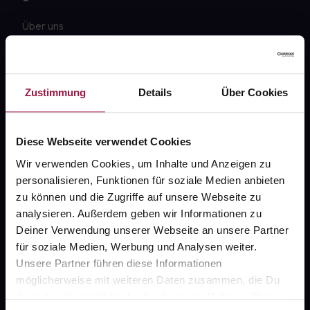
Über uns
Karriere
Newsletter
Zustimmung
Details
Über Cookies
Barrierefreiheitserklärung
PAYBACK
Diese Webseite verwendet Cookies
gesund-versorger.de
Wir verwenden Cookies, um Inhalte und Anzeigen zu
personalisieren, Funktionen für soziale Medien anbieten
Sanitätshäuser
zu können und die Zugriffe auf unsere Webseite zu
Datenschutz
analysieren. Außerdem geben wir Informationen zu
Deiner Verwendung unserer Webseite an unsere Partner
AGB
für soziale Medien, Werbung und Analysen weiter.
Impressum
Unsere Partner führen diese Informationen
möglicherweise mit weiteren Daten zusammen, die Du
ihnen bereitgestellt hast oder die sie im Rahmen Deiner