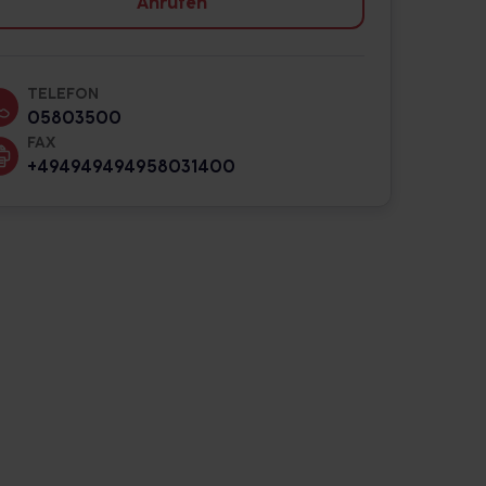
Anrufen
TELEFON
05803500
FAX
+494949494958031400