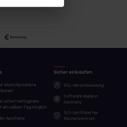
e
Sicher einkaufen
te Wunschprodukte
SSL-Verschlüsselung
lbereit
Software Made in
ür sofort verfügbare
Germany
st am selben Tag möglich
ISO-zertifiziertes
 der Apotheke
Rechenzentrum