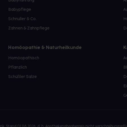
Babynahrung
A
Babypflege
A
Schnuller & Co.
H
Zahnen & Zahnpflege
D
Homöopathie & Naturheilkunde
K
Homöopathisch
A
Pflanzlich
B
Schüßler Salze
D
E
G
, Stand 01.08.2026, d. h. Apothekenabgabepreis nicht verschreibungspfl