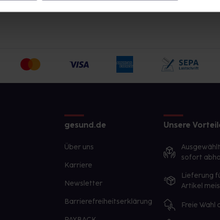
gesund.de
Unsere Vorteil
Über uns
Ausgewähl
sofort abho
Karriere
Lieferung f
Newsletter
Artikel mei
Barrierefreiheitserklärung
Freie Wahl
PAYBACK