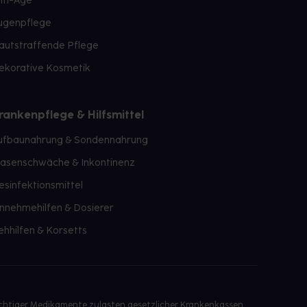
nti-Age
ugenpflege
autstraffende Pflege
ekorative Kosmetik
rankenpflege & Hilfsmittel
ufbaunahrung & Sondennahrung
lasenschwäche & Inkontinenz
esinfektionsmittel
innehmehilfen & Dosierer
ehhilfen & Korsetts
ichtiger Medikamente zulasten gesetzlicher Krankenkassen