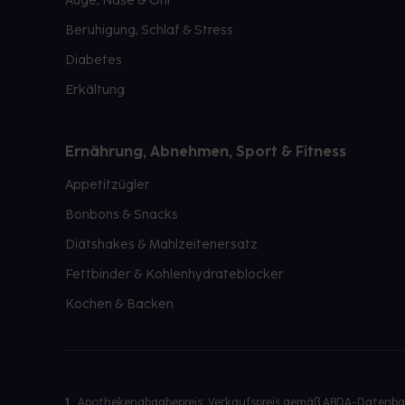
Auge, Nase & Ohr
Beruhigung, Schlaf & Stress
Diabetes
Erkältung
Ernährung, Abnehmen, Sport & Fitness
Appetitzügler
Bonbons & Snacks
Diätshakes & Mahlzeitenersatz
Fettbinder & Kohlenhydrateblocker
Kochen & Backen
1
Apothekenabgabepreis: Verkaufspreis gemäß ABDA-Datenbank