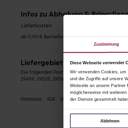
Infos zu Abholung & Bringdiens
Lieferkosten
ab 0,00 € Bestellwert
kostenlos
Zustimmung
Liefergebiet
Diese Webseite verwendet 
Wir verwenden Cookies, um I
Die folgenden Postleitzahlen werden durch die 
und die Zugriffe auf unsere
29499, 29525, 29562, 29571, 29584, 29588, 2959
Webseite an unsere Partner f
möglicherweise mit weiteren
Impressum
AGB
Widerrufsbelehrung
Datenschut
der Dienste gesammelt habe
Ablehnen