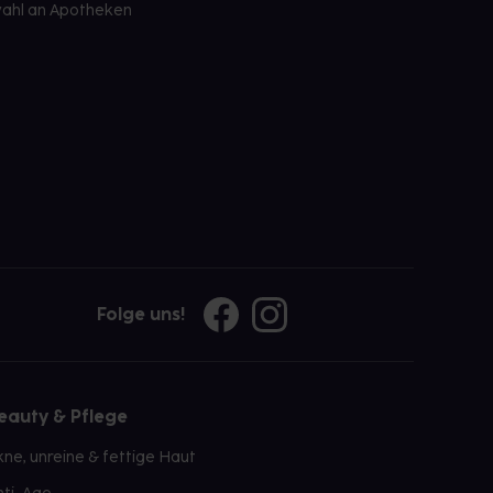
ahl an Apotheken
Folge uns!
eauty & Pflege
kne, unreine & fettige Haut