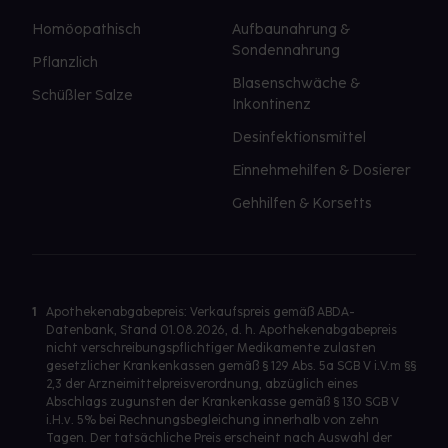
Homöopathisch
Aufbaunahrung &
Sondennahrung
Pflanzlich
Blasenschwäche &
Schüßler Salze
Inkontinenz
Desinfektionsmittel
Einnehmehilfen & Dosierer
Gehhilfen & Korsetts
1
Apothekenabgabepreis: Verkaufspreis gemäß ABDA-
Datenbank, Stand 01.08.2026, d. h. Apothekenabgabepreis
nicht verschreibungspflichtiger Medikamente zulasten
gesetzlicher Krankenkassen gemäß § 129 Abs. 5a SGB V i.V.m §§
2,3 der Arzneimittelpreisverordnung, abzüglich eines
Abschlags zugunsten der Krankenkasse gemäß § 130 SGB V
i.H.v. 5% bei Rechnungsbegleichung innerhalb von zehn
Tagen. Der tatsächliche Preis erscheint nach Auswahl der