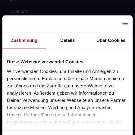
Über uns
Karriere
Newsletter
Zustimmung
Details
Über Cookies
Barrierefreiheitserklärung
PAYBACK
Diese Webseite verwendet Cookies
gesund-versorger.de
Wir verwenden Cookies, um Inhalte und Anzeigen zu
personalisieren, Funktionen für soziale Medien anbieten
Sanitätshäuser
zu können und die Zugriffe auf unsere Webseite zu
Datenschutz
analysieren. Außerdem geben wir Informationen zu
Deiner Verwendung unserer Webseite an unsere Partner
AGB
für soziale Medien, Werbung und Analysen weiter.
Impressum
Unsere Partner führen diese Informationen
möglicherweise mit weiteren Daten zusammen, die Du
ihnen bereitgestellt hast oder die sie im Rahmen Deiner