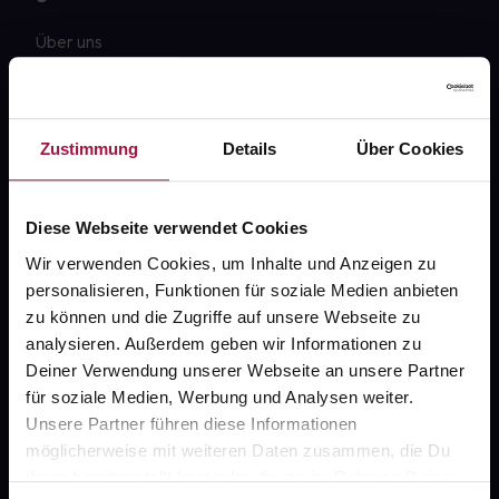
Über uns
Karriere
Newsletter
Zustimmung
Details
Über Cookies
Barrierefreiheitserklärung
PAYBACK
Diese Webseite verwendet Cookies
gesund-versorger.de
Wir verwenden Cookies, um Inhalte und Anzeigen zu
personalisieren, Funktionen für soziale Medien anbieten
Sanitätshäuser
zu können und die Zugriffe auf unsere Webseite zu
Datenschutz
analysieren. Außerdem geben wir Informationen zu
Deiner Verwendung unserer Webseite an unsere Partner
AGB
für soziale Medien, Werbung und Analysen weiter.
Impressum
Unsere Partner führen diese Informationen
möglicherweise mit weiteren Daten zusammen, die Du
ihnen bereitgestellt hast oder die sie im Rahmen Deiner