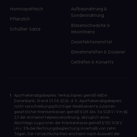
Homöopathisch
Aufbaunahrung &
Sondennahrung
Pflanzlich
Blasenschwäche &
Schüßler Salze
Inkontinenz
Desinfektionsmittel
Einnehmehilfen & Dosierer
Gehhilfen & Korsetts
1
Apothekenabgabepreis: Verkaufspreis gemäß ABDA-
Datenbank, Stand 01.08.2026, d. h. Apothekenabgabepreis
nicht verschreibungspflichtiger Medikamente zulasten
gesetzlicher Krankenkassen gemäß § 129 Abs. 5a SGB V i.V.m §§
2,3 der Arzneimittelpreisverordnung, abzüglich eines
Abschlags zugunsten der Krankenkasse gemäß § 130 SGB V
i.H.v. 5% bei Rechnungsbegleichung innerhalb von zehn
Tagen. Der tatsächliche Preis erscheint nach Auswahl der