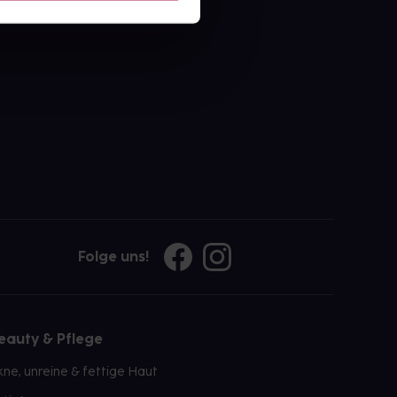
ahl an Apotheken
Folge uns!
eauty & Pflege
kne, unreine & fettige Haut