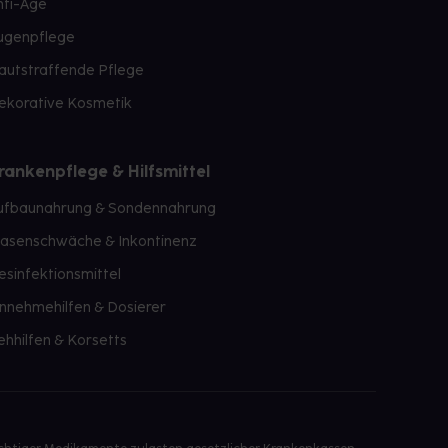
nti-Age
ugenpflege
autstraffende Pflege
ekorative Kosmetik
rankenpflege & Hilfsmittel
ufbaunahrung & Sondennahrung
lasenschwäche & Inkontinenz
esinfektionsmittel
innehmehilfen & Dosierer
ehhilfen & Korsetts