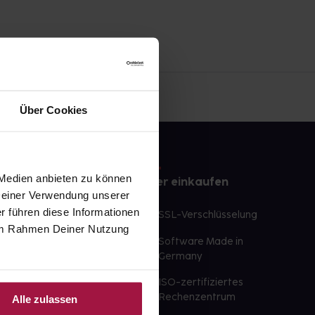
Über Cookies
 Medien anbieten zu können
e
Sicher einkaufen
 Deiner Verwendung unserer
r führen diese Informationen
te Wunschprodukte
SSL-Verschlüsselung
e im Rahmen Deiner Nutzung
lbereit
Software Made in
ür sofort verfügbare
Germany
st am selben Tag möglich
ISO-zertifiziertes
 der Apotheke
Rechenzentrum
Alle zulassen