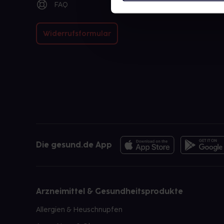
FAQ
Widerrufsformular
Die gesund.de App
Arzneimittel & Gesundheitsprodukte
Allergien & Heuschnupfen