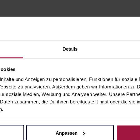
Details
Cookies
nhalte und Anzeigen zu personalisieren, Funktionen für soziale
gesund.de
Unsere Vorteil
 Webseite zu analysieren. Außerdem geben wir Informationen zu
ür soziale Medien, Werbung und Analysen weiter. Unsere Partne
Über uns
Ausgewähl
 Daten zusammen, die Du ihnen bereitgestellt hast oder die si
sofort abho
Karriere
n.
Lieferung f
Newsletter
Artikel mei
Barrierefreiheitserklärung
Freie Wahl
Anpassen