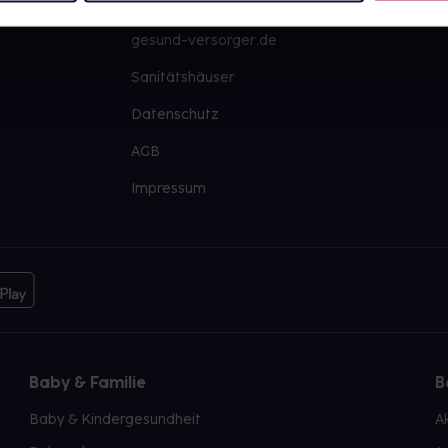
PAYBACK
Große Ausw
gesund-versorger.de
Sanitätshäuser
Datenschutz
AGB
Impressum
Baby & Familie
B
Baby & Kindergesundheit
A