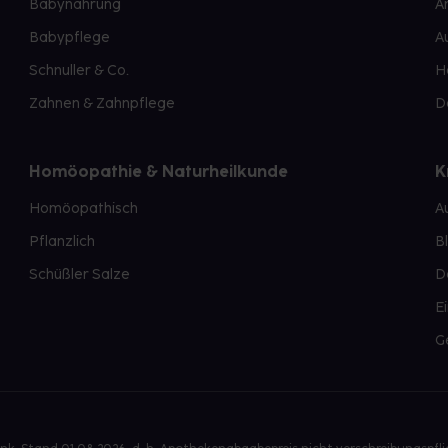
Babynahrung
A
Babypflege
A
Schnuller & Co.
H
Zahnen & Zahnpflege
D
Homöopathie & Naturheilkunde
K
Homöopathisch
A
Pflanzlich
B
Schüßler Salze
D
E
G