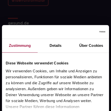
Widerrufsformular
gesund.de
Über uns
Karriere
Zustimmung
Details
Über Cookies
Newsletter
Barrierefreiheitserklärung
Diese Webseite verwendet Cookies
Wir verwenden Cookies, um Inhalte und Anzeigen zu
PAYBACK
personalisieren, Funktionen für soziale Medien anbieten
gesund-versorger.de
zu können und die Zugriffe auf unsere Webseite zu
analysieren. Außerdem geben wir Informationen zu
Sanitätshäuser
Deiner Verwendung unserer Webseite an unsere Partner
Datenschutz
für soziale Medien, Werbung und Analysen weiter.
Unsere Partner führen diese Informationen
AGB