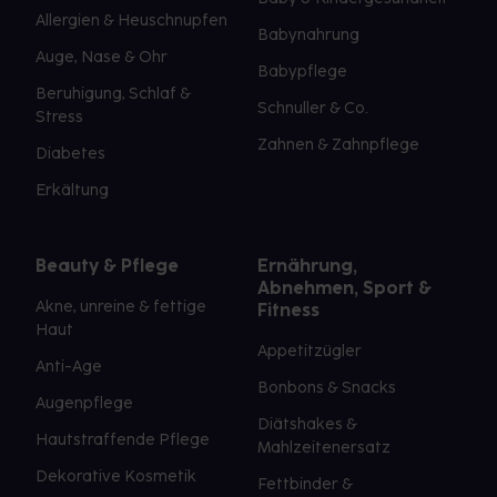
Allergien & Heuschnupfen
Babynahrung
Auge, Nase & Ohr
Babypflege
Beruhigung, Schlaf &
Schnuller & Co.
Stress
Zahnen & Zahnpflege
Diabetes
Erkältung
Beauty & Pflege
Ernährung,
Abnehmen, Sport &
Akne, unreine & fettige
Fitness
Haut
Appetitzügler
Anti-Age
Bonbons & Snacks
Augenpflege
Diätshakes &
Hautstraffende Pflege
Mahlzeitenersatz
Dekorative Kosmetik
Fettbinder &