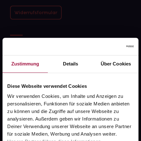
Widerrufsformular
gesund.de
Über uns
Zustimmung
Details
Über Cookies
Karriere
Newsletter
Diese Webseite verwendet Cookies
Barrierefreiheitserklärung
Wir verwenden Cookies, um Inhalte und Anzeigen zu
PAYBACK
personalisieren, Funktionen für soziale Medien anbieten
zu können und die Zugriffe auf unsere Webseite zu
gesund-versorger.de
analysieren. Außerdem geben wir Informationen zu
Sanitätshäuser
Deiner Verwendung unserer Webseite an unsere Partner
für soziale Medien, Werbung und Analysen weiter.
Datenschutz