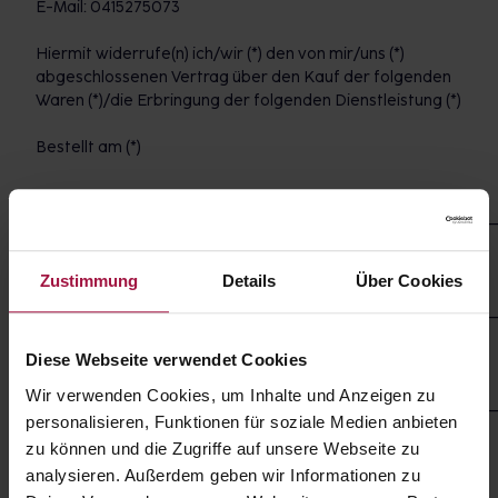
E-Mail: 0415275073
Hiermit widerrufe(n) ich/wir (*) den von mir/uns (*)
abgeschlossenen Vertrag über den Kauf der folgenden
Waren (*)/die Erbringung der folgenden Dienstleistung (*)
Bestellt am (*)
___________________________________________________________
erhalten am (*)
Zustimmung
Details
Über Cookies
___________________________________________________________
Name des/der Verbraucher(s)
Diese Webseite verwendet Cookies
Wir verwenden Cookies, um Inhalte und Anzeigen zu
___________________________________________________________
personalisieren, Funktionen für soziale Medien anbieten
Anschrift des/der Verbraucher(s)
zu können und die Zugriffe auf unsere Webseite zu
analysieren. Außerdem geben wir Informationen zu
Unterschrift des/der Verbraucher(s) (nur bei Mitteilung