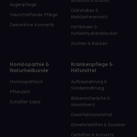
Bonbons & Snacks
Augenpflege
Diätshakes &
Hautstraffende Pflege
Mahlzeitenersatz
Dekorative Kosmetik
Fettbinder &
Kohlenhydrateblocker
Kochen & Backen
Homöopathie &
Krankenpflege &
Naturheilkunde
Hilfsmittel
Homöopathisch
Aufbaunahrung &
Sondennahrung
Pflanzlich
Blasenschwäche &
Schüßler Salze
Inkontinenz
Desinfektionsmittel
Einnehmehilfen & Dosierer
Gehhilfen & Korsetts