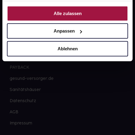
Nutzung der Dienste gesammelt haben.
gesund.de
Alle zulassen
Über uns
Anpassen
Karriere
Newsletter
Ablehnen
Barrierefreiheitserklärung
PAYBACK
gesund-versorger.de
Sanitätshäuser
Datenschutz
AGB
Impressum