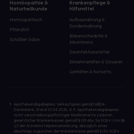
Homöopathie &
Krankenpflege &
Naturheilkunde
Hilfsmittel
Homöopathisch
Aufbaunahrung &
Sondennahrung
Pflanzlich
Blasenschwäche &
Schüßler Salze
Inkontinenz
Desinfektionsmittel
Einnehmehilfen & Dosierer
Gehhilfen & Korsetts
1
Apothekenabgabepreis: Verkaufspreis gemäß ABDA-
Datenbank, Stand 01.08.2026, d. h. Apothekenabgabepreis
nicht verschreibungspflichtiger Medikamente zulasten
gesetzlicher Krankenkassen gemäß § 129 Abs. 5a SGB V i.V.m §§
2,3 der Arzneimittelpreisverordnung, abzüglich eines
Abschlags zugunsten der Krankenkasse gemäß § 130 SGB V