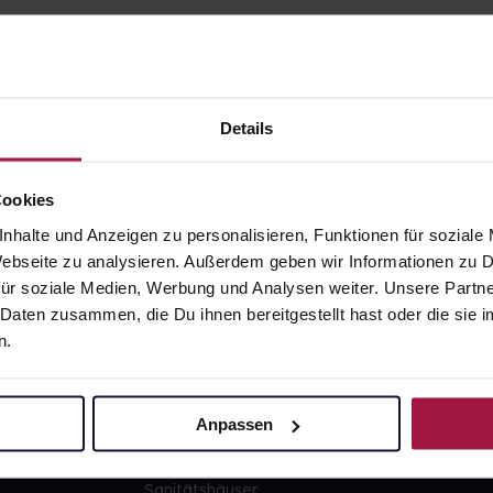
Details
gesund.de
Unsere Vorteil
Cookies
nhalte und Anzeigen zu personalisieren, Funktionen für soziale
Über uns
Ausgewähl
 Webseite zu analysieren. Außerdem geben wir Informationen zu
sofort abho
ür soziale Medien, Werbung und Analysen weiter. Unsere Partne
Karriere
Lieferung f
 Daten zusammen, die Du ihnen bereitgestellt hast oder die si
Newsletter
Artikel mei
n.
Barrierefreiheitserklärung
Freie Wahl
PAYBACK
Große Ausw
Anpassen
gesund-versorger.de
Sanitätshäuser