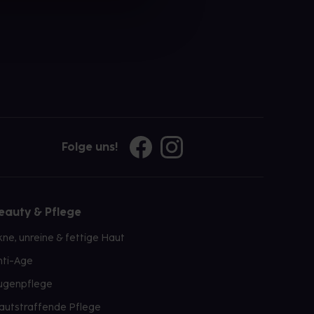
Folge uns!
eauty & Pflege
kne, unreine & fettige Haut
nti-Age
ugenpflege
autstraffende Pflege