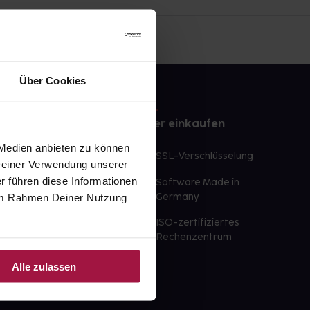
Über Cookies
e
Sicher einkaufen
 Medien anbieten zu können
te Wunschprodukte
SSL-Verschlüsselung
 Deiner Verwendung unserer
lbereit
r führen diese Informationen
Software Made in
ür sofort verfügbare
e im Rahmen Deiner Nutzung
Germany
st am selben Tag möglich
ISO-zertifiziertes
 der Apotheke
Rechenzentrum
ahl an Apotheken
Alle zulassen