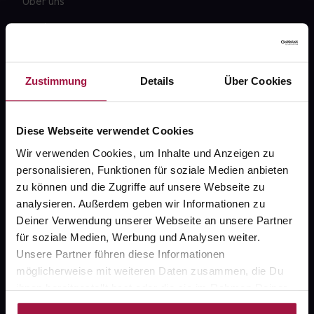
Über uns
Karriere
Newsletter
Barrierefreiheitserklärung
Zustimmung
Details
Über Cookies
PAYBACK
Diese Webseite verwendet Cookies
gesund-versorger.de
Wir verwenden Cookies, um Inhalte und Anzeigen zu
Sanitätshäuser
personalisieren, Funktionen für soziale Medien anbieten
Datenschutz
zu können und die Zugriffe auf unsere Webseite zu
analysieren. Außerdem geben wir Informationen zu
AGB
Deiner Verwendung unserer Webseite an unsere Partner
Impressum
für soziale Medien, Werbung und Analysen weiter.
Unsere Partner führen diese Informationen
möglicherweise mit weiteren Daten zusammen, die Du
ihnen bereitgestellt hast oder die sie im Rahmen Deiner
Unsere Vorteile
Nutzung der Dienste gesammelt haben.