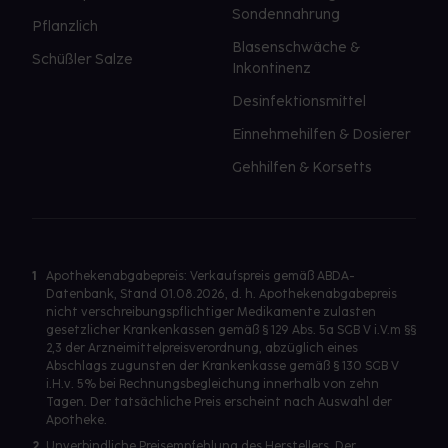
Sondennahrung
Pflanzlich
Blasenschwäche &
Schüßler Salze
Inkontinenz
Desinfektionsmittel
Einnehmehilfen & Dosierer
Gehhilfen & Korsetts
1
Apothekenabgabepreis: Verkaufspreis gemäß ABDA-
Datenbank, Stand 01.08.2026, d. h. Apothekenabgabepreis
nicht verschreibungspflichtiger Medikamente zulasten
gesetzlicher Krankenkassen gemäß § 129 Abs. 5a SGB V i.V.m §§
2,3 der Arzneimittelpreisverordnung, abzüglich eines
Abschlags zugunsten der Krankenkasse gemäß § 130 SGB V
i.H.v. 5% bei Rechnungsbegleichung innerhalb von zehn
Tagen. Der tatsächliche Preis erscheint nach Auswahl der
Apotheke.
2
Unverbindliche Preisempfehlung des Herstellers. Der