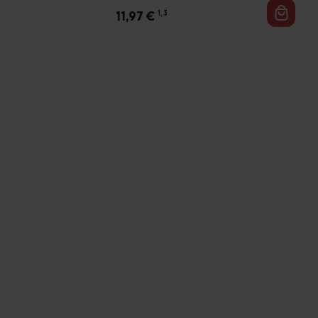
11,97
€
1, 3