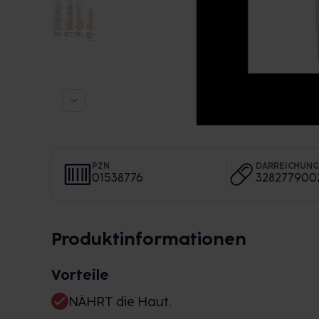
PZN
DARREICHUN
01538776
328277900
Produktinformationen
Vorteile
NÄHRT die Haut.