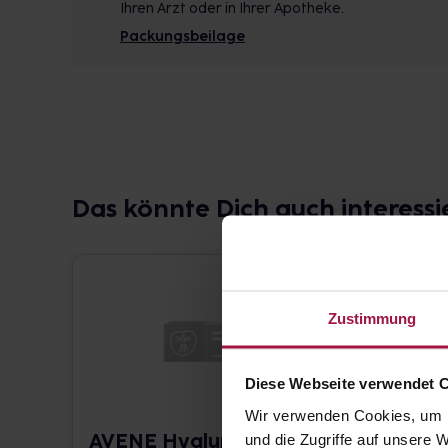
Ihren Arzt oder in Ihrer Apotheke.
Packungsbeilage
Das könnte Dich auch interessi
Zustimmung
Diese Webseite verwendet 
Wir verwenden Cookies, um I
AVENE Hyaluron
Avène
und die Zugriffe auf unsere