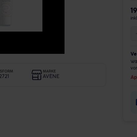
1
ink
Ve
Wä
vor
GSFORM
MARKE
2721
AVÈNE
Ap