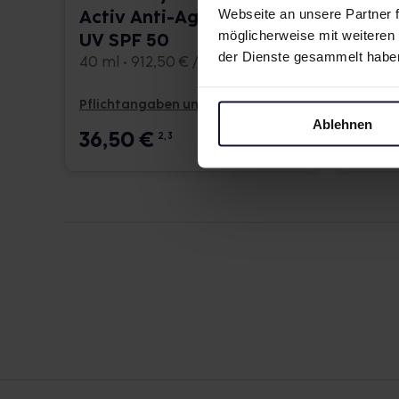
Webseite an unsere Partner f
Activ Anti-Age Fluid
SPF 
möglicherweise mit weiteren
UV SPF 50
40 ml •
der Dienste gesammelt habe
40 ml • 912,50 € / l
Pflichtangaben und Details
Pflicht
Ablehnen
36,50
€
29,
2, 3