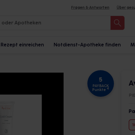
Fragen & Antworten
Über ges
Rezept einreichen
Notdienst-Apotheke finden
M
5
A
PAYBACK
4
Punkte
PI
Pa
1