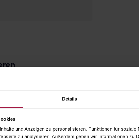
eren
Details
Cookies
nhalte und Anzeigen zu personalisieren, Funktionen für soziale
 Anti-Age Fluid
Avène HYALURON
 Webseite zu analysieren. Außerdem geben wir Informationen zu