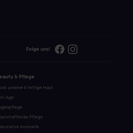
Folge uns!
eauty & Pflege
kne, unreine & fettige Haut
nti-Age
ugenpflege
autstraffende Pflege
ekorative Kosmetik