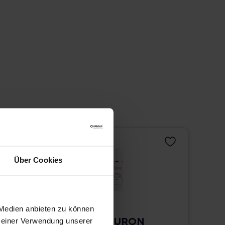
Über Cookies
 Medien anbieten zu können
Avène HYALURON
 Deiner Verwendung unserer