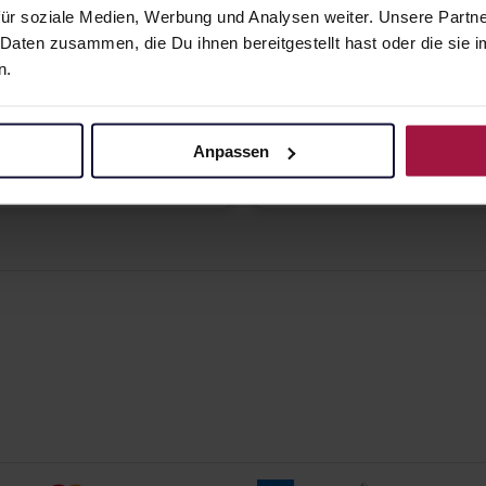
ür soziale Medien, Werbung und Analysen weiter. Unsere Partne
50
ACTIV B3
 Daten zusammen, die Du ihnen bereitgestellt hast oder die si
Zellerneuernde
 747,50 € / l
n.
Creme
50 ml • 858,00 € / l
angaben und Details
Pflichtangaben und Details
Anpassen
90
€
42,90
€
2, 3
2, 3