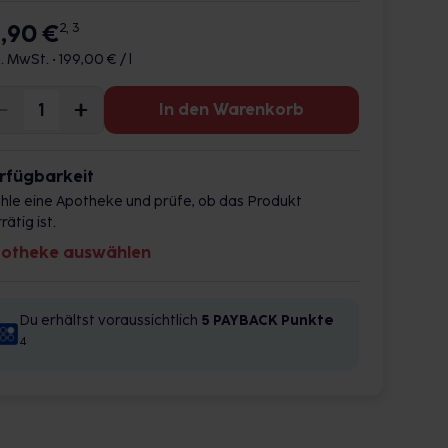
9,90 €
2, 3
l. MwSt. •
199,00 € / l
In den Warenkorb
rfügbarkeit
hle eine Apotheke und prüfe, ob das Produkt
rätig ist.
otheke auswählen
Du erhältst voraussichtlich
5 PAYBACK
Punkte
4