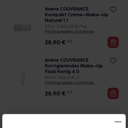
Avène COUVRANCE
Kompakt Creme–Make–Up
Naturel 1.1
8.5 g • 3.400,00 € / kg
Pflichtangaben und Details
28,90
€
2, 3
Avène COUVRANCE
Korrigierendes Make–Up
Fluid Honig 4.0
30 ml • 963,33 € / l
Pflichtangaben und Details
28,90
€
2, 3