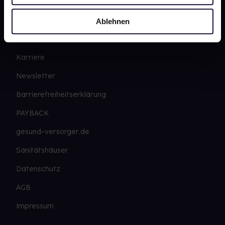
gesund.de
Ablehnen
Über uns
Karriere
Newsletter
Barrierefreiheitserklärung
PAYBACK
gesund-versorger.de
Sanitätshäuser
Datenschutz
AGB
Impressum