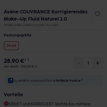
Avène COUVRANCE Korrigierendes
Make–Up Fluid Naturel 2.0
PIERRE FABRE DERMO KOSMETIK GmbH
Packungsgröße
30 ml
28,90 €
2, 3
inkl. MwSt. •
963,33 € / l
4
Du erhältst voraussichtlich
5 PAYBACK
Punkte
Vorteile
EBNET und KORRIGIERT leichte bis mittlere