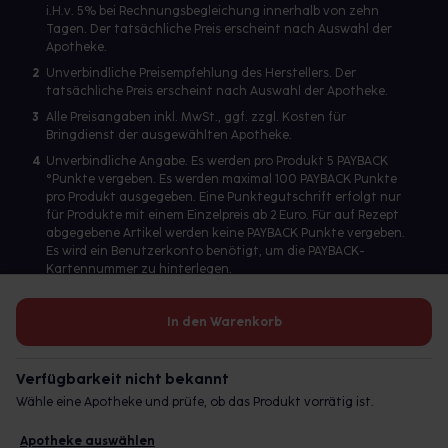
i.H.v. 5% bei Rechnungsbegleichung innerhalb von zehn
Tagen. Der tatsächliche Preis erscheint nach Auswahl der
Apotheke.
2
Unverbindliche Preisempfehlung des Herstellers. Der
tatsächliche Preis erscheint nach Auswahl der Apotheke.
3
Alle Preisangaben inkl. MwSt., ggf. zzgl. Kosten für
Bringdienst der ausgewählten Apotheke.
4
Unverbindliche Angabe. Es werden pro Produkt 5 PAYBACK
°Punkte vergeben. Es werden maximal 100 PAYBACK Punkte
pro Produkt ausgegeben. Eine Punktegutschrift erfolgt nur
für Produkte mit einem Einzelpreis ab 2 Euro. Für auf Rezept
abgegebene Artikel werden keine PAYBACK Punkte vergeben.
Es wird ein Benutzerkonto benötigt, um die PAYBACK-
Kartennummer zu hinterlegen.
In den Warenkorb
Betreiber des Portals und verantwortlich: gesund.de GmbH &
Co. KG, HRA 113699, Amtsgericht München
Verfügbarkeit nicht bekannt
© 2026 gesund.de GmbH & Co. KG
Wähle eine Apotheke und prüfe, ob das Produkt vorrätig ist.
Apotheke auswählen