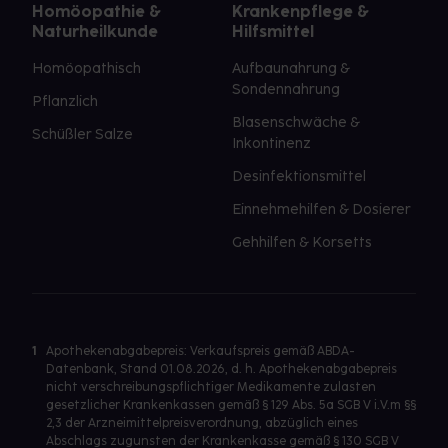
Homöopathie &
Krankenpflege &
Naturheilkunde
Hilfsmittel
Homöopathisch
Aufbaunahrung &
Sondennahrung
Pflanzlich
Blasenschwäche &
Schüßler Salze
Inkontinenz
Desinfektionsmittel
Einnehmehilfen & Dosierer
Gehhilfen & Korsetts
1
Apothekenabgabepreis: Verkaufspreis gemäß ABDA-
Datenbank, Stand 01.08.2026, d. h. Apothekenabgabepreis
nicht verschreibungspflichtiger Medikamente zulasten
gesetzlicher Krankenkassen gemäß § 129 Abs. 5a SGB V i.V.m §§
2,3 der Arzneimittelpreisverordnung, abzüglich eines
Abschlags zugunsten der Krankenkasse gemäß § 130 SGB V