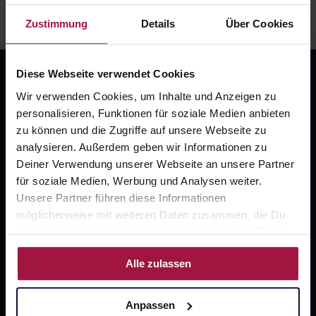
Zustimmung
Details
Über Cookies
Diese Webseite verwendet Cookies
Wir verwenden Cookies, um Inhalte und Anzeigen zu
personalisieren, Funktionen für soziale Medien anbieten
zu können und die Zugriffe auf unsere Webseite zu
analysieren. Außerdem geben wir Informationen zu
Fragen zu Deiner Bestellung?
Deiner Verwendung unserer Webseite an unsere Partner
für soziale Medien, Werbung und Analysen weiter.
Unsere Partner führen diese Informationen
Kontakt
möglicherweise mit weiteren Daten zusammen, die Du
ihnen bereitgestellt hast oder die sie im Rahmen Deiner
FAQ
Nutzung der Dienste gesammelt haben.
Alle zulassen
Widerrufsformular
Anpassen