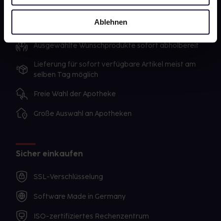
Ablehnen
Unsere Vorteile
Ausgewählte Wunschprodukte sofort abholbereit
Lieferung für sofort verfügbare Artikel meist am
selben Tag möglich
Freie Wahl der Apotheke
Große Auswahl an Apotheken
Sicher einkaufen
SSL-Verschlüsselung
Software Made in Germany
ISO-zertifiziertes Rechenzentrum