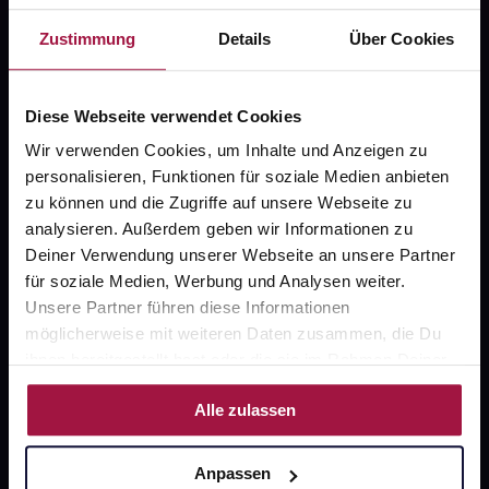
gesund.de
Zustimmung
Details
Über Cookies
Über uns
Diese Webseite verwendet Cookies
Karriere
Wir verwenden Cookies, um Inhalte und Anzeigen zu
Newsletter
personalisieren, Funktionen für soziale Medien anbieten
zu können und die Zugriffe auf unsere Webseite zu
Barrierefreiheitserklärung
analysieren. Außerdem geben wir Informationen zu
PAYBACK
Deiner Verwendung unserer Webseite an unsere Partner
für soziale Medien, Werbung und Analysen weiter.
gesund-versorger.de
Unsere Partner führen diese Informationen
Sanitätshäuser
möglicherweise mit weiteren Daten zusammen, die Du
ihnen bereitgestellt hast oder die sie im Rahmen Deiner
Datenschutz
Nutzung der Dienste gesammelt haben.
Alle zulassen
AGB
Impressum
Anpassen