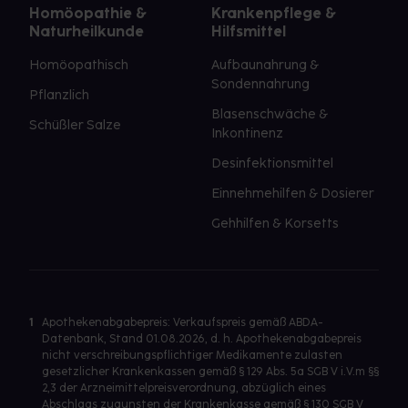
Homöopathie &
Krankenpflege &
Naturheilkunde
Hilfsmittel
Homöopathisch
Aufbaunahrung &
Sondennahrung
Pflanzlich
Blasenschwäche &
Schüßler Salze
Inkontinenz
Desinfektionsmittel
Einnehmehilfen & Dosierer
Gehhilfen & Korsetts
1
Apothekenabgabepreis: Verkaufspreis gemäß ABDA-
Datenbank, Stand 01.08.2026, d. h. Apothekenabgabepreis
nicht verschreibungspflichtiger Medikamente zulasten
gesetzlicher Krankenkassen gemäß § 129 Abs. 5a SGB V i.V.m §§
2,3 der Arzneimittelpreisverordnung, abzüglich eines
Abschlags zugunsten der Krankenkasse gemäß § 130 SGB V