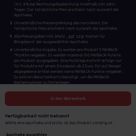
i.H.v. 5% bei Rechnungsbegleichung innerhalb von zehn
Tagen. Der tatsächliche Preis erscheint nach Auswahl der
Apotheke.
2
Unverbindliche Preisempfehlung des Herstellers. Der
tatsächliche Preis erscheint nach Auswahl der Apotheke.
3
Alle Preisangaben inkl. MwSt., ggf. zzgl. Kosten für
Bringdienst der ausgewählten Apotheke.
4
Unverbindliche Angabe. Es werden pro Produkt 5 PAYBACK
°Punkte vergeben. Es werden maximal 100 PAYBACK Punkte
pro Produkt ausgegeben. Eine Punktegutschrift erfolgt nur
für Produkte mit einem Einzelpreis ab 2 Euro. Für auf Rezept
abgegebene Artikel werden keine PAYBACK Punkte vergeben.
Es wird ein Benutzerkonto benötigt, um die PAYBACK-
Kartennummer zu hinterlegen.
In den Warenkorb
Betreiber des Portals und verantwortlich: gesund.de GmbH &
Co. KG, HRA 113699, Amtsgericht München
Verfügbarkeit nicht bekannt
© 2026 gesund.de GmbH & Co. KG
Wähle eine Apotheke und prüfe, ob das Produkt vorrätig ist.
Apotheke auswählen