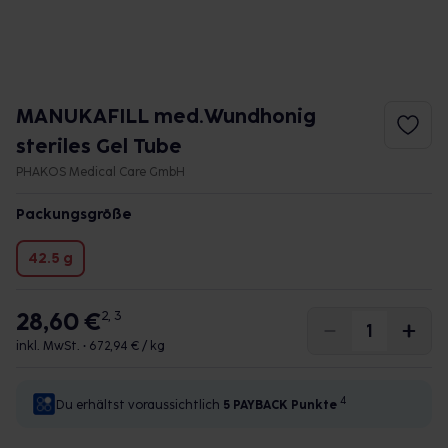
MANUKAFILL med.Wundhonig
steriles Gel Tube
PHAKOS Medical Care GmbH
Packungsgröße
42.5 g
28,60 €
2, 3
inkl. MwSt. •
672,94 € / kg
4
Du erhältst voraussichtlich
5 PAYBACK
Punkte