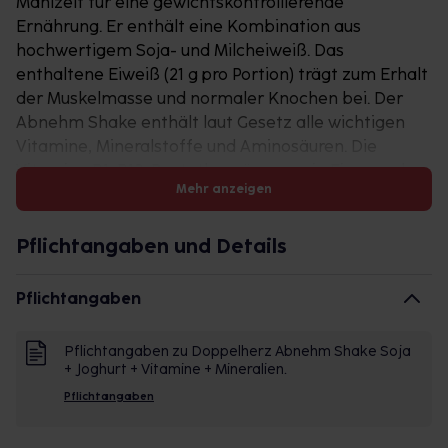
Mahlzeit für eine gewichtskontrollierende
Ernährung. Er enthält eine Kombination aus
hochwertigem Soja- und Milcheiweiß. Das
enthaltene Eiweiß (21 g pro Portion) trägt zum Erhalt
der Muskelmasse und normaler Knochen bei. Der
Abnehm Shake enthält laut Gesetz alle wichtigen
Vitamine, Mineralstoffe und Aminosäuren. Die
Vitamine B1, B12, Pantothensäure sowie Eisen und
Mehr anzeigen
Jod leisten einen Beitrag zum normalen
Energiestoffwechsel. Vitamin B6 erfüllt Aufgaben im
normalen Eiweiß- und Glykogenstoffwechsel.
Pflichtangaben und Details
Magnesium trägt zum normalen
Energiestoffwechsel bei. Für die Gewichtskontrolle:
Pflichtangaben
Das Ersetzen von einer täglichen Hauptmahlzeit im
Rahmen einer kalorienarmen Ernährung durch den
Pflichtangaben zu Doppelherz Abnehm Shake Soja
Doppelherz Abnehm Shake trägt dazu bei, das
+ Joghurt + Vitamine + Mineralien.
Gewicht nach Gewichtsabnahme zu halten. Für die
Pflichtangaben
Gewichtsabnahme: Das Ersetzen von zwei der
täglichen Hauptmahlzeiten im Rahmen einer