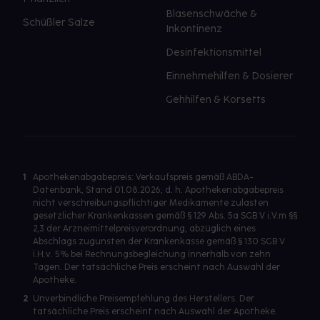
Blasenschwäche &
Schüßler Salze
Inkontinenz
Desinfektionsmittel
Einnehmehilfen & Dosierer
Gehhilfen & Korsetts
1
Apothekenabgabepreis: Verkaufspreis gemäß ABDA-
Datenbank, Stand 01.08.2026, d. h. Apothekenabgabepreis
nicht verschreibungspflichtiger Medikamente zulasten
gesetzlicher Krankenkassen gemäß § 129 Abs. 5a SGB V i.V.m §§
2,3 der Arzneimittelpreisverordnung, abzüglich eines
Abschlags zugunsten der Krankenkasse gemäß § 130 SGB V
i.H.v. 5% bei Rechnungsbegleichung innerhalb von zehn
Tagen. Der tatsächliche Preis erscheint nach Auswahl der
Apotheke.
2
Unverbindliche Preisempfehlung des Herstellers. Der
tatsächliche Preis erscheint nach Auswahl der Apotheke.