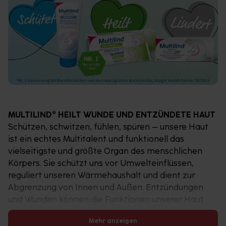
MULTILIND® HEILT WUNDE UND ENTZÜNDETE HAUT
Schützen, schwitzen, fühlen, spüren – unsere Haut
ist ein echtes Multitalent und funktionell das
vielseitigste und größte Organ des menschlichen
Körpers. Sie schützt uns vor Umwelteinflüssen,
reguliert unseren Wärmehaushalt und dient zur
Abgrenzung von Innen und Außen. Entzündungen
und Wunden können die Funktionen unserer Haut
beeinträchtigen. Ob bei Windeldermatitis, für
Mehr anzeigen
Sportler die sich einen Wolf gelaufen haben oder bei