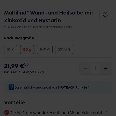
Multilind® Wund- und Heilsalbe mit
Zinkoxid und Nystatin
STADA Consumer Health Deutschland GmbH
Packungsgröße
25 g
100 g
2x50 g
50 g
21,99 €
1, 3
inkl. MwSt. •
439,80 € / kg
4
Du erhältst voraussichtlich
5 PAYBACK
Punkte
Vorteile
Die Nr.1 bei wunder Haut¹ und Windeldermatitis²