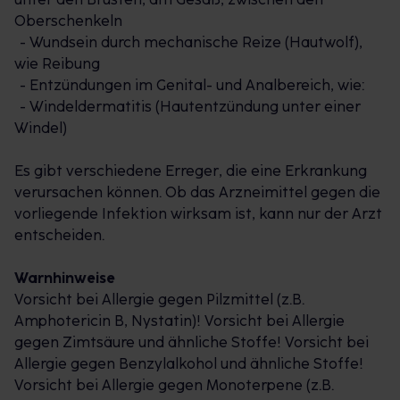
· Softformel für schmerzfreies Auftragen
Oberschenkeln
- Wundsein durch mechanische Reize (Hautwolf),
WAS IS NYASTIN?
wie Reibung
Der Wirkstoff Nystatin dient zur Vorbeugung und
- Entzündungen im Genital- und Analbereich, wie:
Behandlung von Infektionen der Haut mit
- Windeldermatitis (Hautentzündung unter einer
Hefepilzen wie Candida albicans. Nystatin lagert
Windel)
sich an die Zellwände der Pilze an und durchlöchert
sie. Dadurch verhindert der Wirkstoff, dass sich die
Es gibt verschiedene Erreger, die eine Erkrankung
Pilze weiter vermehren, und tötet sie ab. Nystatin ist
verursachen können. Ob das Arzneimittel gegen die
gut verträglich, auch bei Babys und Kleinkindern, da
vorliegende Infektion wirksam ist, kann nur der Arzt
es nicht in den Körper aufgenommen (resorbiert)
entscheiden.
wird. Es gibt keine Hinweise auf Resistenzbildung.
Warnhinweise
WAS IST ZINKOXID?
Vorsicht bei Allergie gegen Pilzmittel (z.B.
Der bewährte Wirkstoff Zinkoxid trocknet wunde,
Amphotericin B, Nystatin)! Vorsicht bei Allergie
entzündete Haut ab, hemmt die Entzündung und
gegen Zimtsäure und ähnliche Stoffe! Vorsicht bei
lindert den Juckreiz. Dabei wir die Bildung von
Allergie gegen Benzylalkohol und ähnliche Stoffe!
neuem Hautgewebe und damit die Wundheilung
Vorsicht bei Allergie gegen Monoterpene (z.B.
gefördert während die Vermehrung von Bakterien