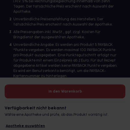
i.H.v. 5% bei Rechnungsbegleichung innerhalb von zehn
Tagen. Der tatsächliche Preis erscheint nach Auswahl der
Apotheke.
2
Unverbindliche Preisempfehlung des Herstellers. Der
tatsächliche Preis erscheint nach Auswahl der Apotheke.
3
Alle Preisangaben inkl. MwSt., ggf. zzgl. Kosten für
Bringdienst der ausgewählten Apotheke.
4
Unverbindliche Angabe. Es werden pro Produkt 5 PAYBACK
°Punkte vergeben. Es werden maximal 100 PAYBACK Punkte
pro Produkt ausgegeben. Eine Punktegutschrift erfolgt nur
für Produkte mit einem Einzelpreis ab 2 Euro. Für auf Rezept
abgegebene Artikel werden keine PAYBACK Punkte vergeben.
Es wird ein Benutzerkonto benötigt, um die PAYBACK-
Kartennummer zu hinterlegen.
In den Warenkorb
Betreiber des Portals und verantwortlich: gesund.de GmbH &
Co. KG, HRA 113699, Amtsgericht München
Verfügbarkeit nicht bekannt
© 2026 gesund.de GmbH & Co. KG
Wähle eine Apotheke und prüfe, ob das Produkt vorrätig ist.
Apotheke auswählen