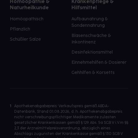
Homöopathie &
Krankenpflege &
Naturheilkunde
Hilfsmittel
Homöopathisch
Aufbaunahrung &
Sondennahrung
Pflanzlich
Blasenschwäche &
Schüßler Salze
Inkontinenz
Desinfektionsmittel
Einnehmehilfen & Dosierer
Gehhilfen & Korsetts
1
Apothekenabgabepreis: Verkaufspreis gemäß ABDA-
Datenbank, Stand 01.08.2026, d. h. Apothekenabgabepreis
nicht verschreibungspflichtiger Medikamente zulasten
gesetzlicher Krankenkassen gemäß § 129 Abs. 5a SGB V i.V.m §§
2,3 der Arzneimittelpreisverordnung, abzüglich eines
Abschlags zugunsten der Krankenkasse gemäß § 130 SGB V