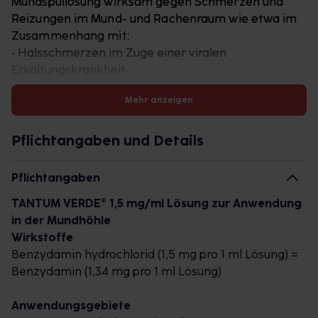
Mundspüllösung wirksam gegen Schmerzen und
Reizungen im Mund- und Rachenraum wie etwa im
Zusammenhang mit:
• Halsschmerzen im Zuge einer viralen
Erkältungskrankheit
• Leichtem Kratzen und Brennen im Hals
Mehr anzeigen
• Reizungen in der Mundhöhle durch heiße Speisen,
Getränke oder harte Nahrungsbestandteile
• Schluckbeschwerden
Pflichtangaben und Details
• Schleimhautentzündungen mit schmerzhaften
Bläschen (Stomatitis aphthosa)
Pflichtangaben
• Zahnfleischentzündung, Parodontitis
TANTUM VERDE® 1,5 mg/ml Lösung zur Anwendung
• Oraler Mukositis (Entzündungen im Mund)
in der Mundhöhle
Wirkstoffe
Benzydamin hydrochlorid (1,5 mg pro 1 ml Lösung) =
Benzydamin (1,34 mg pro 1 ml Lösung)
Anwendungsgebiete