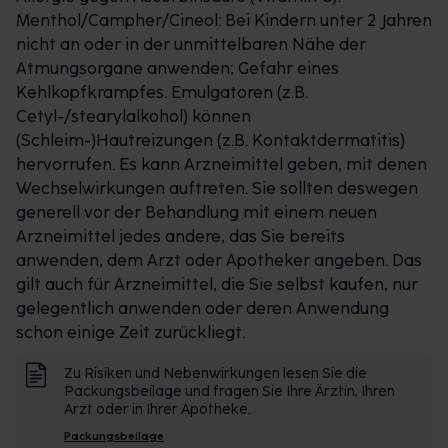
Methode, Erkältungen zu lindern, da die Dämpfe
Menthol/Campher/Cineol: Bei Kindern unter 2 Jahren
direkt in die Bronchien gelangen und die
nicht an oder in der unmittelbaren Nähe der
Schleimhäute befeuchtet werden. Sowohl
Atmungsorgane anwenden; Gefahr eines
Pinimenthol® Erkältungssalbe als auch Pinimenthol®
Kehlkopfkrampfes. Emulgatoren (z.B.
Erkältungsbalsam mild lassen sich dafür nutzen.
Cetyl-/stearylalkohol) können
Darüber hinaus können beide, je nach Alter des
(Schleim-)Hautreizungen (z.B. Kontaktdermatitis)
Erkrankten, auch auf die Brust und den Rücken
hervorrufen. Es kann Arzneimittel geben, mit denen
eingetrieben werden. Denn ätherischen Öle
Wechselwirkungen auftreten. Sie sollten deswegen
gelangen auch über die Haut in die Atemwege.
generell vor der Behandlung mit einem neuen
Arzneimittel jedes andere, das Sie bereits
anwenden, dem Arzt oder Apotheker angeben. Das
gilt auch für Arzneimittel, die Sie selbst kaufen, nur
gelegentlich anwenden oder deren Anwendung
schon einige Zeit zurückliegt.
Zu Risiken und Nebenwirkungen lesen Sie die
Packungsbeilage und fragen Sie Ihre Ärztin, Ihren
Arzt oder in Ihrer Apotheke.
Packungsbeilage