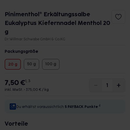
Pinimenthol® Erkältungssalbe
Eukalyptus Kiefernnadel Menthol 20
g
Dr.Willmar Schwabe GmbH & Co.KG
Packungsgröße
50 g
100 g
20 g
7,50 €
1, 3
inkl. MwSt. •
375,00 € / kg
4
Du erhältst voraussichtlich
5 PAYBACK
Punkte
Vorteile