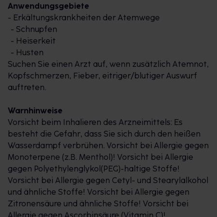
Anwendungsgebiete
Inhalation: Darauf sollten Sie achten
- Erkältungskrankheiten der Atemwege
- Schnupfen
Heißes Wasser, wie es beim Inhalieren genutzt wird,
- Heiserkeit
birgt immer die Gefahr von Verbrühungen. Damit
- Husten
beim Inhalieren nichts passiert, wurde der
Suchen Sie einen Arzt auf, wenn zusätzlich Atemnot,
Pinimenthol® Inhalator konzipiert. Mit ihm ist
Kopfschmerzen, Fieber, eitriger/blutiger Auswurf
sichergestellt, dass kein heißes Wasser auslaufen
auftreten.
kann, denn er verfügt über ein Heißwasser-
Rückhalte-System. Darüber hinaus ist es wichtig zu
Warnhinweise
wissen, dass beim Inhalieren immer durch den Mund
Vorsicht beim Inhalieren des Arzneimittels: Es
eingeatmet werden sollte. So gelangen die
besteht die Gefahr, dass Sie sich durch den heißen
Wirkstoffe in die Bronchien, und es wird verhindert,
Wasserdampf verbrühen. Vorsicht bei Allergie gegen
dass heiße Dämpfe die Nasenschleimhaut noch
Monoterpene (z.B. Menthol)! Vorsicht bei Allergie
zusätzlich anschwellen lassen.
gegen Polyethylenglykol(PEG)-haltige Stoffe!
Vorsicht bei Allergie gegen Cetyl- und Stearylalkohol
Was sonst noch gegen Erkältungen hilft
und ähnliche Stoffe! Vorsicht bei Allergie gegen
Zitronensäure und ähnliche Stoffe! Vorsicht bei
Inhalationen sind eine besonders wirksame
Allergie gegen Ascorbinsäure (Vitamin C)!