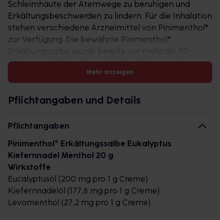
Schleimhäute der Atemwege zu beruhigen und
Erkältungsbeschwerden zu lindern. Für die Inhalation
stehen verschiedene Arzneimittel von Pinimenthol®
zur Verfügung. Die bewährte Pinimenthol®
Erkältungssalbe wurde bereits vor mehr als 70
Jahren entwickelt. Sie enthält hochkonzentrierte
Mehr anzeigen
ätherische Öle aus Eucalyptus, Kiefernnadeln und
Levomenthol. Eucalyptusöl fördert dank seines
Hauptinhaltsstoffes 1,8-Cineol die Durchblutung. Die
Pflichtangaben und Details
Salbe wurde für Jugendliche ab 12 Jahren und
Erwachsene hergestellt. Für Kinder von 6 bis 12
Pflichtangaben
Jahren steht Pinimenthol® Erkältungsbalsam mild
Pinimenthol® Erkältungssalbe Eukalyptus
zur Verfügung. Auch er enthält ätherische Öle aus
Kiefernnadel Menthol 20 g
Kiefernnadeln und Eucalyptus. Für alle Inhalate gilt:
Wirkstoffe
Beim Einatmen der wohltuenden ätherischen Öle
Eucalyptusöl (200 mg pro 1 g Creme)
entkrampfen sich die Bronchien, so dass man
Kiefernnadelöl (177,8 mg pro 1 g Creme)
leichter Luft bekommt. Kinder unter 6 Jahren sollten
Levomenthol (27,2 mg pro 1 g Creme)
noch nicht mit heißem Wasser inhalieren.