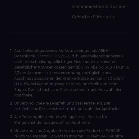
Einnehmehilfen & Dosierer
Gehhilfen & Korsetts
1
Apothekenabgabepreis: Verkaufspreis gemäß ABDA-
Datenbank, Stand 01.08.2026, d. h. Apothekenabgabepreis
nicht verschreibungspflichtiger Medikamente zulasten
gesetzlicher Krankenkassen gemäß § 129 Abs. 5a SGB V i.V.m §§
2,3 der Arzneimittelpreisverordnung, abzüglich eines
Abschlags zugunsten der Krankenkasse gemäß § 130 SGB V
i.H.v. 5% bei Rechnungsbegleichung innerhalb von zehn
Tagen. Der tatsächliche Preis erscheint nach Auswahl der
Apotheke.
2
Unverbindliche Preisempfehlung des Herstellers. Der
tatsächliche Preis erscheint nach Auswahl der Apotheke.
3
Alle Preisangaben inkl. MwSt., ggf. zzgl. Kosten für
Bringdienst der ausgewählten Apotheke.
4
Unverbindliche Angabe. Es werden pro Produkt 5 PAYBACK
°Punkte vergeben. Es werden maximal 100 PAYBACK Punkte