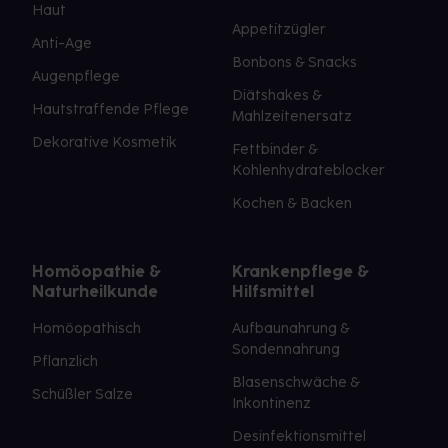
Haut
Appetitzügler
Anti-Age
Bonbons & Snacks
Augenpflege
Diätshakes &
Hautstraffende Pflege
Mahlzeitenersatz
Dekorative Kosmetik
Fettbinder &
Kohlenhydrateblocker
Kochen & Backen
Homöopathie &
Krankenpflege &
Naturheilkunde
Hilfsmittel
Homöopathisch
Aufbaunahrung &
Sondennahrung
Pflanzlich
Blasenschwäche &
Schüßler Salze
Inkontinenz
Desinfektionsmittel