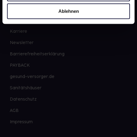
gesund.de
Ablehnen
Über uns
Karriere
Newsletter
Barrierefreiheitserklärung
PAYBACK
gesund-versorger.de
Sanitätshäuser
Datenschutz
AGB
Impressum