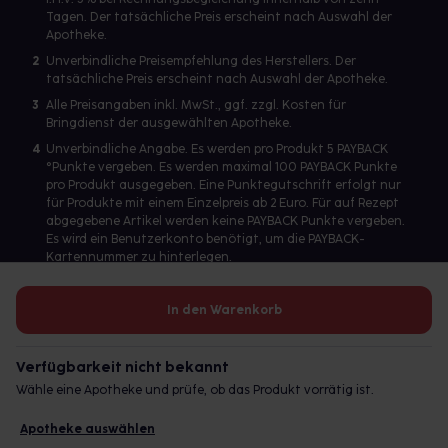
Tagen. Der tatsächliche Preis erscheint nach Auswahl der
Apotheke.
2
Unverbindliche Preisempfehlung des Herstellers. Der
tatsächliche Preis erscheint nach Auswahl der Apotheke.
3
Alle Preisangaben inkl. MwSt., ggf. zzgl. Kosten für
Bringdienst der ausgewählten Apotheke.
4
Unverbindliche Angabe. Es werden pro Produkt 5 PAYBACK
°Punkte vergeben. Es werden maximal 100 PAYBACK Punkte
pro Produkt ausgegeben. Eine Punktegutschrift erfolgt nur
für Produkte mit einem Einzelpreis ab 2 Euro. Für auf Rezept
abgegebene Artikel werden keine PAYBACK Punkte vergeben.
Es wird ein Benutzerkonto benötigt, um die PAYBACK-
Kartennummer zu hinterlegen.
In den Warenkorb
Betreiber des Portals und verantwortlich: gesund.de GmbH &
Co. KG, HRA 113699, Amtsgericht München
Verfügbarkeit nicht bekannt
© 2026 gesund.de GmbH & Co. KG
Wähle eine Apotheke und prüfe, ob das Produkt vorrätig ist.
Apotheke auswählen