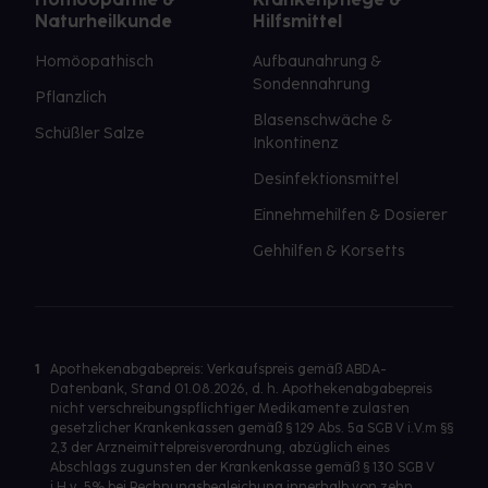
Naturheilkunde
Hilfsmittel
Homöopathisch
Aufbaunahrung &
Sondennahrung
Pflanzlich
Blasenschwäche &
Schüßler Salze
Inkontinenz
Desinfektionsmittel
Einnehmehilfen & Dosierer
Gehhilfen & Korsetts
1
Apothekenabgabepreis: Verkaufspreis gemäß ABDA-
Datenbank, Stand 01.08.2026, d. h. Apothekenabgabepreis
nicht verschreibungspflichtiger Medikamente zulasten
gesetzlicher Krankenkassen gemäß § 129 Abs. 5a SGB V i.V.m §§
2,3 der Arzneimittelpreisverordnung, abzüglich eines
Abschlags zugunsten der Krankenkasse gemäß § 130 SGB V
i.H.v. 5% bei Rechnungsbegleichung innerhalb von zehn