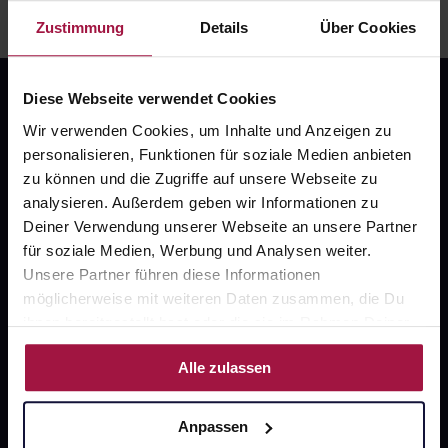
Zustimmung
Details
Über Cookies
Diese Webseite verwendet Cookies
Wir verwenden Cookies, um Inhalte und Anzeigen zu
personalisieren, Funktionen für soziale Medien anbieten
zu können und die Zugriffe auf unsere Webseite zu
analysieren. Außerdem geben wir Informationen zu
Fragen zu Deiner Bestellung?
Deiner Verwendung unserer Webseite an unsere Partner
für soziale Medien, Werbung und Analysen weiter.
Unsere Partner führen diese Informationen
Kontakt
möglicherweise mit weiteren Daten zusammen, die Du
FAQ
ihnen bereitgestellt hast oder die sie im Rahmen Deiner
Nutzung der Dienste gesammelt haben.
Alle zulassen
Widerrufsformular
Anpassen