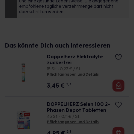
und eine gesunde Lebensweise. Die angegebene
des Nervensystems. Vitamin D leistet wie
empfohlene tägliche Verzehrmenge darf nicht
Magnesium einen Beitrag für den Erhalt der
überschritten werden.
normalen Muskelfunktion. Vitamine B1, B6 und
Niacin tragen zur normalen Funktion des
Nervensystems bei.
Das könnte Dich auch interessieren
Doppelherz Elektrolyte
zuckerfrei
15 St. • 0,23 € / St.
Pflichtangaben und Details
3,45
€
2, 3
DOPPELHERZ Selen 100 2-
Phasen Depot Tabletten
45 St. • 0,11 € / St.
Pflichtangaben und Details
4,95
€
2, 3