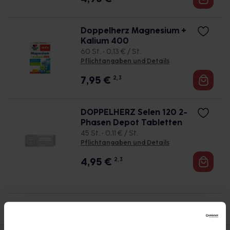
Doppelherz Magnesium +
Kalium 400
60 St. • 0,13 € / St.
Pflichtangaben und Details
7,95
€
2, 3
DOPPELHERZ Selen 120 2-
Phasen Depot Tabletten
45 St. • 0,11 € / St.
Pflichtangaben und Details
4,95
€
2, 3