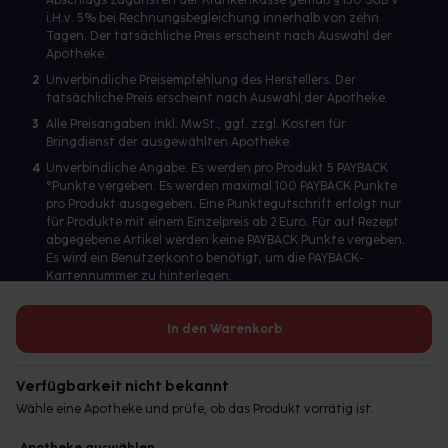
Abschlags zugunsten der Krankenkasse gemäß § 130 SGB V
i.H.v. 5% bei Rechnungsbegleichung innerhalb von zehn
Tagen. Der tatsächliche Preis erscheint nach Auswahl der
Apotheke.
2
Unverbindliche Preisempfehlung des Herstellers. Der
tatsächliche Preis erscheint nach Auswahl der Apotheke.
3
Alle Preisangaben inkl. MwSt., ggf. zzgl. Kosten für
Bringdienst der ausgewählten Apotheke.
4
Unverbindliche Angabe. Es werden pro Produkt 5 PAYBACK
°Punkte vergeben. Es werden maximal 100 PAYBACK Punkte
pro Produkt ausgegeben. Eine Punktegutschrift erfolgt nur
für Produkte mit einem Einzelpreis ab 2 Euro. Für auf Rezept
abgegebene Artikel werden keine PAYBACK Punkte vergeben.
Es wird ein Benutzerkonto benötigt, um die PAYBACK-
Kartennummer zu hinterlegen.
In den Warenkorb
Betreiber des Portals und verantwortlich: gesund.de GmbH &
Co. KG, HRA 113699, Amtsgericht München
Verfügbarkeit nicht bekannt
© 2026 gesund.de GmbH & Co. KG
Wähle eine Apotheke und prüfe, ob das Produkt vorrätig ist.