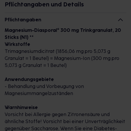
Trinkgranulat ist schnell löslich in Wasser, Tee oder
Pflichtangaben und Details
Saft und schmeckt leicht nach Orange.
Pflichtangaben
Unser Tipp: Bei nächtlichen Wadenkrämpfen
Magnesium-Diasporal® 300 mg Trinkgranulat, 20
Einnahme am besten abends!
Sticks (N1) **
Wirkstoffe
- Lösen Sie das Granulat in einem halben Glas
Trimagnesiumdicitrat (1856,06 mg pro 5,073 g
Wasser, Saft oder Tee auf und trinken Sie den Inhalt
Granulat = 1 Beutel) = Magnesium-Ion (300 mg pro
des Glases vollständig aus.
5,073 g Granulat = 1 Beutel)
1 Erhöhung der Magnesiumkonzentration im Blut
Anwendungsgebiete
nach 30 Minuten, im Urin nach 2-4 Stunden
- Behandlung und Vorbeugung von
2 als Zeichen eines Magnesiummangels.
Magnesiummangelzuständen
Warnhinweise
Vorsicht bei Allergie gegen Zitronensäure und
ähnliche Stoffe! Vorsicht bei einer Unverträglichkeit
gegenüber Saccharose. Wenn Sie eine Diabetes-