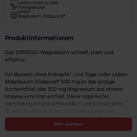
DARREICHUNGSFORM
Trinkgranulat
MARKE
Magnesium-Diasporal®
Produktinformationen
Das EXPRESS1-Magnesium: schnell, stark und
effektiv.
Für Muskeln ohne Krämpfe². Und Tage voller Leben.
Magnesium-Diasporal® 300 mg ist das einzige
Arzneimittel, das 300 mg Magnesium aus reinem
Magnesiumcitrat enthält. Diese organische
Verbindung ist körperfreundlich und schnell aktiv.
Es wird zur Behandlung und Vorbeugung eines
Magnesiummangels verwendet. Als Zeichen eines
Mehr anzeigen
Magnesiummangels können unter anderem
Muskelkrämpfe in den Waden auftreten. Das