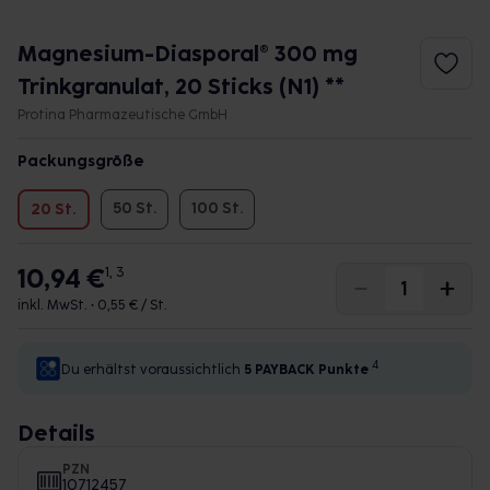
Magnesium-Diasporal® 300 mg
Trinkgranulat, 20 Sticks (N1) **
Protina Pharmazeutische GmbH
Packungsgröße
50 St.
100 St.
20 St.
10,94 €
1, 3
inkl. MwSt. •
0,55 € / St.
4
Du erhältst voraussichtlich
5 PAYBACK
Punkte
Details
PZN
10712457