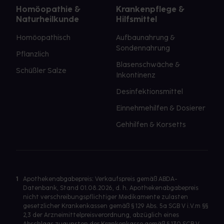
Homöopathie &
Krankenpflege &
Naturheilkunde
Hilfsmittel
Homöopathisch
Aufbaunahrung &
Sondennahrung
Pflanzlich
Blasenschwäche &
Schüßler Salze
Inkontinenz
Desinfektionsmittel
Einnehmehilfen & Dosierer
Gehhilfen & Korsetts
1
Apothekenabgabepreis: Verkaufspreis gemäß ABDA-
Datenbank, Stand 01.08.2026, d. h. Apothekenabgabepreis
nicht verschreibungspflichtiger Medikamente zulasten
gesetzlicher Krankenkassen gemäß § 129 Abs. 5a SGB V i.V.m §§
2,3 der Arzneimittelpreisverordnung, abzüglich eines