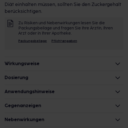
Diät einhalten müssen, sollten Sie den Zuckergehalt
berücksichtigen.
Zu Risiken und Nebenwirkungen lesen Sie die
Packungsbeilage und fragen Sie Ihre Ärztin, Ihren
Arzt oder in Ihrer Apotheke.
Packungsbeilage
Pflichtangaben
Wirkungsweise
Wie wirkt der Inhaltsstoff des Arzneimittels?
Dosierung
Magnesium ist ein für unseren Körper
Erwachsene
Anwendungshinweise
lebensnotwendiger Mineralstoff, er wird in Form
Einzel-/Gesamtdosis: 1 Beutel/1-mal täglich
seiner Salze aus der Nahrung aufgenommen.
Zeitpunkt: unabhängig von der Mahlzeit
Die Gesamtdosis sollte nicht ohne Rücksprache mit
Gegenanzeigen
Magnesium spielt eine wichtige Rolle zum Erhalt der
einem Arzt oder Apotheker überschritten werden.
Funktionstüchtigkeit von Muskel- und Nervenzellen
Was spricht gegen eine Anwendung?
Nebenwirkungen
und ist an zahlreichen Stoffwechselvorgängen
Art der Anwendung?