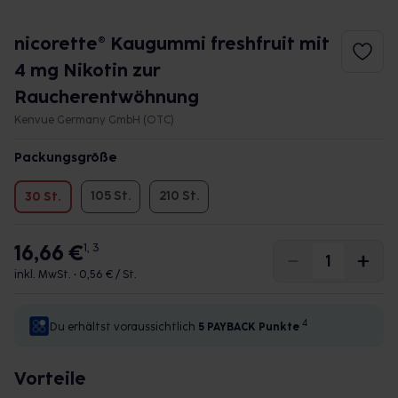
nicorette® Kaugummi freshfruit mit
4 mg Nikotin zur
Raucherentwöhnung
Kenvue Germany GmbH (OTC)
Packungsgröße
105 St.
210 St.
30 St.
16,66 €
1, 3
inkl. MwSt. •
0,56 € / St.
4
Du erhältst voraussichtlich
5 PAYBACK
Punkte
Vorteile