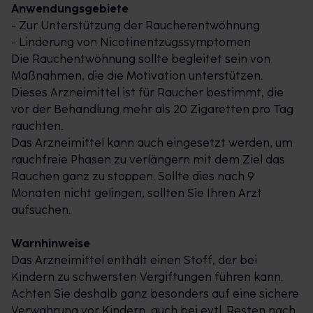
Anwendungsgebiete
Geschmack. Erhältlich sind die Kaugummis auch in
- Zur Unterstützung der Raucherentwöhnung
den Geschmacksrichtungen whitemint und
- Linderung von Nicotinentzugssymptomen
freshmint.
Die Rauchentwöhnung sollte begleitet sein von
Maßnahmen, die die Motivation unterstützen.
Dieses Arzneimittel ist für Raucher bestimmt, die
vor der Behandlung mehr als 20 Zigaretten pro Tag
rauchten.
Das Arzneimittel kann auch eingesetzt werden, um
rauchfreie Phasen zu verlängern mit dem Ziel das
Rauchen ganz zu stoppen. Sollte dies nach 9
Monaten nicht gelingen, sollten Sie Ihren Arzt
aufsuchen.
Warnhinweise
Das Arzneimittel enthält einen Stoff, der bei
Kindern zu schwersten Vergiftungen führen kann.
Achten Sie deshalb ganz besonders auf eine sichere
Verwahrung vor Kindern, auch bei evtl. Resten nach