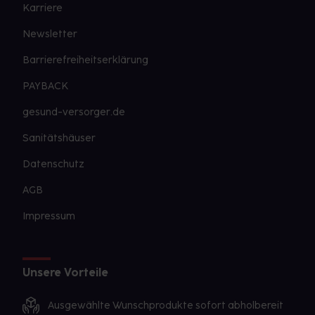
Karriere
Bemerken Sie eine Befindlichkeitsstörung oder
Veränderung während der Behandlung, wenden Sie
Newsletter
sich an Ihren Arzt oder Apotheker.
Barrierefreiheitserklärung
Für die Information an dieser Stelle werden vor
PAYBACK
allem Nebenwirkungen berücksichtigt, die bei
gesund-versorger.de
mindestens einem von 1.000 behandelten Patienten
auftreten.
Sanitätshäuser
Datenschutz
AGB
Impressum
Unsere Vorteile
Ausgewählte Wunschprodukte sofort abholbereit