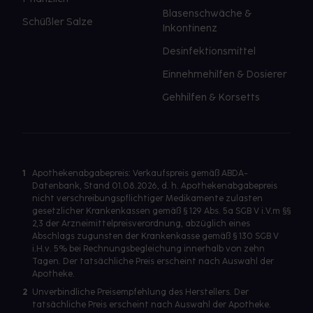
Blasenschwäche &
Schüßler Salze
Inkontinenz
Desinfektionsmittel
Einnehmehilfen & Dosierer
Gehhilfen & Korsetts
1
Apothekenabgabepreis: Verkaufspreis gemäß ABDA-
Datenbank, Stand 01.08.2026, d. h. Apothekenabgabepreis
nicht verschreibungspflichtiger Medikamente zulasten
gesetzlicher Krankenkassen gemäß § 129 Abs. 5a SGB V i.V.m §§
2,3 der Arzneimittelpreisverordnung, abzüglich eines
Abschlags zugunsten der Krankenkasse gemäß § 130 SGB V
i.H.v. 5% bei Rechnungsbegleichung innerhalb von zehn
Tagen. Der tatsächliche Preis erscheint nach Auswahl der
Apotheke.
2
Unverbindliche Preisempfehlung des Herstellers. Der
tatsächliche Preis erscheint nach Auswahl der Apotheke.