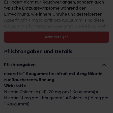
Es lindert nicht nur Rauchverlangen, sondern auch
typische Entzugssymptome während der
Entwöhnung, wie innere Unruhe und gesteigerter
Appetit. Mit 4 mg Nikotin pro Kaugummi sind diese
Kaugummis für Personen geeignet, die bislang mehr
als 20 Zigaretten pro Tag rauchen. Werden weniger
Mehr anzeigen
als 20 Stück pro Tag geraucht, empfiehlt sich die
Nikotinersatztherapie mit den niedriger dosierten
nicorette® Kaugummis 2 mg.
Pflichtangaben und Details
Das aktive Kauen des Nikotinkaugummis setzt das
Pflichtangaben
enthaltene Nikotin frei, das anschließend über die
nicorette® Kaugummi freshfruit mit 4 mg Nikotin
Mundschleimhaut in die Blutbahn gelangt und den
zur Raucherentwöhnung
Nikotinspiegel im Blut erhöht. Dadurch werden
Wirkstoffe
Rauchverlangen und typische
Nicotin-Polacrilin (1:4) (20 mg pro 1 Kaugummi) =
Entzugserscheinungen gemildert. Noch dazu hilft
Nicotin (4 mg pro 1 Kaugummi) = Polacrilin (16 mg pro
das aktive Kauen, den Raucher vom Rauchimpuls
1 Kaugummi)
abzulenken. Die nicorette® Kaugummis sind
zuckerfrei und haben einen fruchtig-frischen