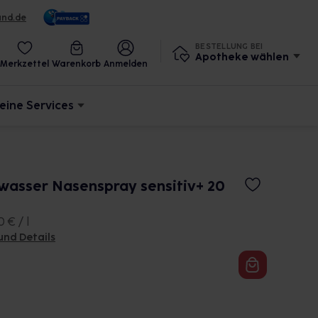
und.de
BESTELLUNG BEI
Apotheke wählen
Merkzettel
Warenkorb
Anmelden
eine Services
asser Nasenspray sensitiv+ 20
 € / l
und Details