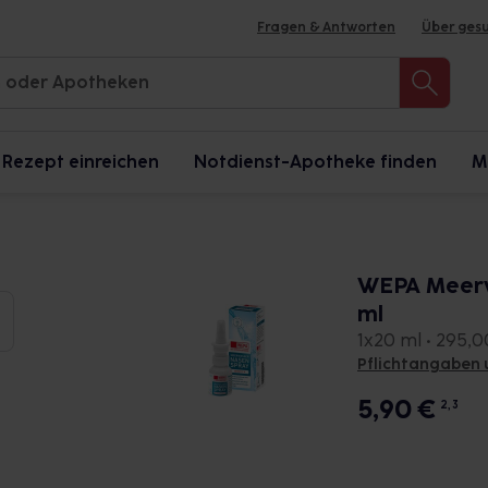
Fragen & Antworten
Über ges
Rezept einreichen
Notdienst-Apotheke finden
M
WEPA Meerw
ml
1x20 ml • 295,00
Pflichtangaben 
5,90
€
2, 3