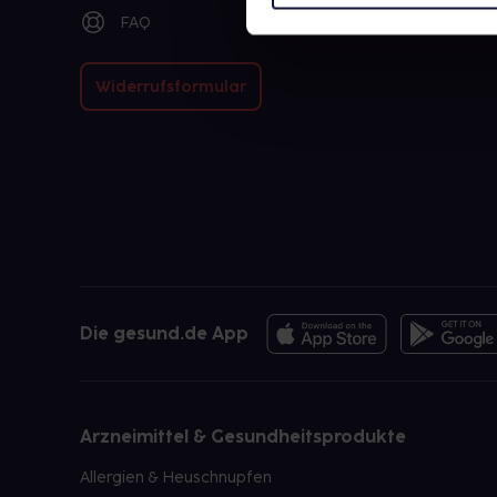
FAQ
Widerrufsformular
Die gesund.de App
Arzneimittel & Gesundheitsprodukte
Allergien & Heuschnupfen