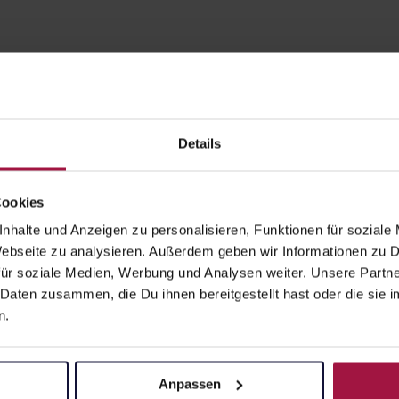
Details
Cookies
nhalte und Anzeigen zu personalisieren, Funktionen für soziale
gesund.de
Unsere Vorteil
 Webseite zu analysieren. Außerdem geben wir Informationen zu
ür soziale Medien, Werbung und Analysen weiter. Unsere Partne
Über uns
Ausgewähl
 Daten zusammen, die Du ihnen bereitgestellt hast oder die si
sofort abho
Karriere
n.
Lieferung f
Newsletter
Artikel mei
Barrierefreiheitserklärung
Anpassen
Freie Wahl