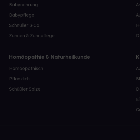
Babynahrung
A
Babypflege
A
Schnuller & Co.
H
Zahnen & Zahnpflege
D
Homöopathie & Naturheilkunde
K
Homöopathisch
A
Pflanzlich
B
Schüßler Salze
D
E
G