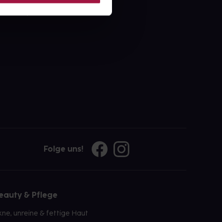
ahl an Apotheken
Folge uns!
eauty & Pflege
kne, unreine & fettige Haut