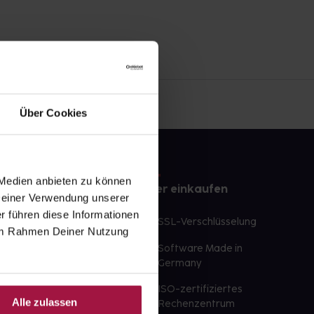
Über Cookies
 Medien anbieten zu können
e
Sicher einkaufen
 Deiner Verwendung unserer
r führen diese Informationen
te Wunschprodukte
SSL-Verschlüsselung
e im Rahmen Deiner Nutzung
lbereit
Software Made in
ür sofort verfügbare
Germany
st am selben Tag möglich
ISO-zertifiziertes
Alle zulassen
 der Apotheke
Rechenzentrum