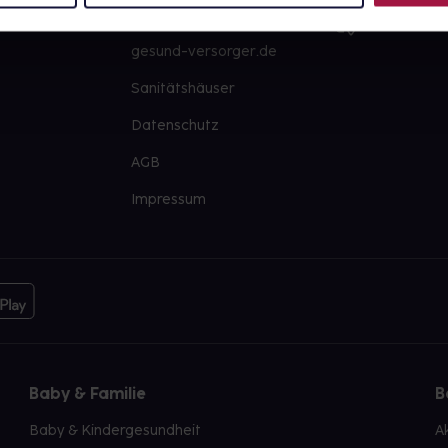
PAYBACK
Große Ausw
gesund-versorger.de
Sanitätshäuser
Datenschutz
AGB
Impressum
Baby & Familie
B
Baby & Kindergesundheit
A