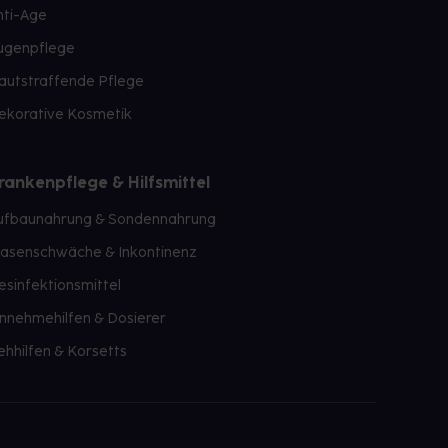
nti-Age
ugenpflege
autstraffende Pflege
ekorative Kosmetik
rankenpflege & Hilfsmittel
ufbaunahrung & Sondennahrung
lasenschwäche & Inkontinenz
esinfektionsmittel
innehmehilfen & Dosierer
ehhilfen & Korsetts