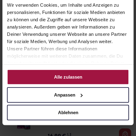
VOLTAREN Schmerzgel forte
Wir verwenden Cookies, um Inhalte und Anzeigen zu
23,2 mg/g
personalisieren, Funktionen für soziale Medien anbieten
180 g • 193,89 € / kg
zu können und die Zugriffe auf unsere Webseite zu
Pflichtangaben und Details
analysieren. Außerdem geben wir Informationen zu
34,90
€
1, 3
Deiner Verwendung unserer Webseite an unsere Partner
für soziale Medien, Werbung und Analysen weiter.
Unsere Partner führen diese Informationen
Voltaren Dolo 25mg Tablette
möglicherweise mit weiteren Daten zusammen, die Du
n, Schmerztabletten gegen R
ückenschmerzen 20 St.
ihnen bereitgestellt hast oder die sie im Rahmen Deiner
20 St. • 0,63 € / St.
Nutzung der Dienste gesammelt haben.
Pflichtangaben und Details
Alle zulassen
12,61
€
1, 3
Anpassen
WICK MediNait Erkältungssir
up für die Nacht
Ablehnen
90 ml • 188,78 € / l
Pflichtangaben und Details
1, 3