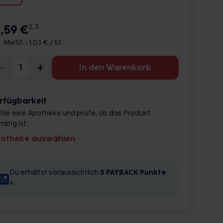
1,59 €
2, 3
l. MwSt. •
1,03 € / St.
In den Warenkorb
rfügbarkeit
hle eine Apotheke und prüfe, ob das Produkt
rätig ist.
otheke auswählen
Du erhältst voraussichtlich
5 PAYBACK
Punkte
4