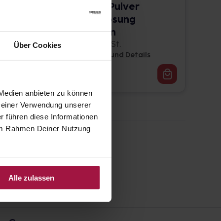
MOVIPREP Pulver
 in
z.Herst.e.Lösung
z.Einnehmen
1 St. • 30,05 € / St.
Über Cookies
Pflichtangaben und Details
30,05
€
1, 3
 Medien anbieten zu können
 Deiner Verwendung unserer
r führen diese Informationen
e im Rahmen Deiner Nutzung
Alle zulassen