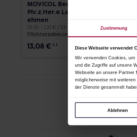
MOVICOL Beutel
PLEN
Plv.z.Her.e.Lsg.z.Einn
z.Her
ehmen
z.Ei
10 St. • 1,31 € / St.
1 St. • 
Zustimmung
Pflichtangaben und Details
Pflicht
13,08
€
27,9
2, 3
Diese Webseite verwendet 
Wir verwenden Cookies, um I
und die Zugriffe auf unsere
Webseite an unsere Partner f
möglicherweise mit weiteren
der Dienste gesammelt habe
Ablehnen