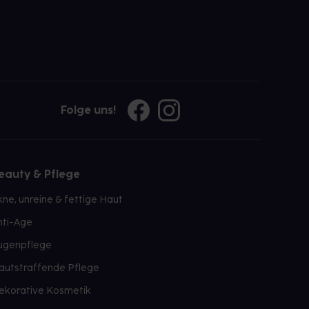
Folge uns!
eauty & Pflege
kne, unreine & fettige Haut
nti-Age
ugenpflege
autstraffende Pflege
ekorative Kosmetik