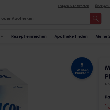
Fragen & Antworten
Über ges
Rezept einreichen
Apotheke finden
Meine 
5
M
PAYBACK
4
Punkte
P
No
Pa
5