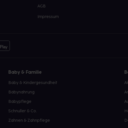
AGB
Impressum
Baby & Familie
B
Baby & Kindergesundheit
A
Babynahrung
A
Babypflege
A
Schnuller & Co.
H
Zahnen & Zahnpflege
D