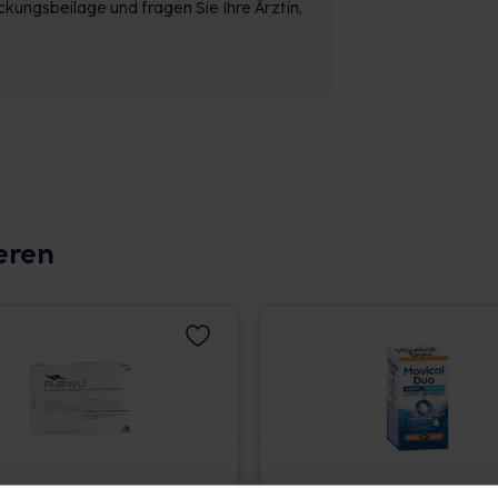
kungsbeilage und fragen Sie Ihre Ärztin,
eren