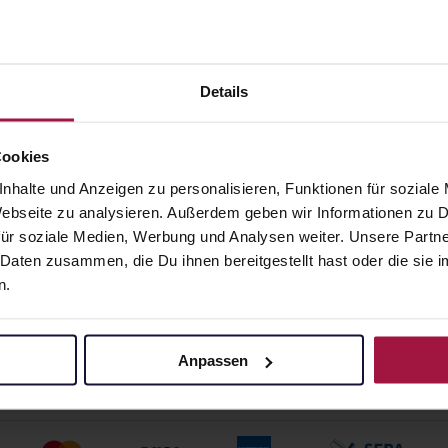
VU Pulver
MOVICOL Duo
st.e.Lösung
trinkfertige Lösung
nnehmen
Beuteln
27,95 € / St.
10 St. • 1,49 € / St.
Details
angaben und Details
Pflichtangaben und Details
5
€
14,85
€
1, 3
2, 3
Cookies
nhalte und Anzeigen zu personalisieren, Funktionen für soziale
 Webseite zu analysieren. Außerdem geben wir Informationen zu
ür soziale Medien, Werbung und Analysen weiter. Unsere Partne
 Daten zusammen, die Du ihnen bereitgestellt hast oder die si
n.
Anpassen