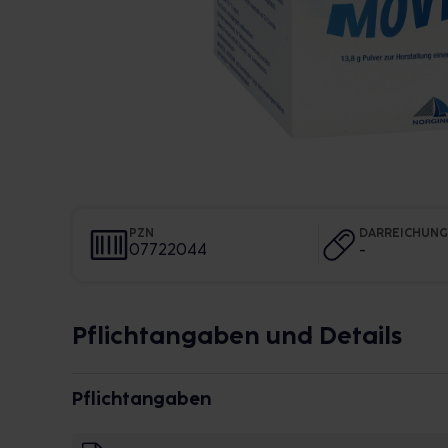
PZN
DARREICHUN
07722044
-
Pflichtangaben und Details
Pflichtangaben