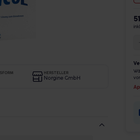
5
ink
Ve
Wä
GSFORM
HERSTELLER
Norgine GmbH
vor
Ap