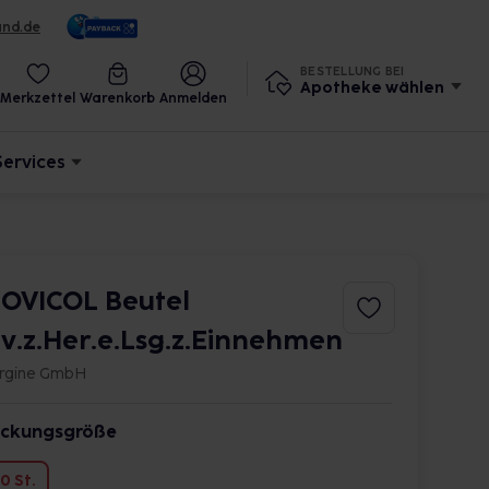
und.de
BESTELLUNG BEI
Apotheke wählen
Merkzettel
Warenkorb
Anmelden
Services
OVICOL Beutel
lv.z.Her.e.Lsg.z.Einnehmen
rgine GmbH
ckungsgröße
0 St.