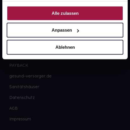
Nutzung der Dienste gesammelt haben.
gesund.de
Alle zulassen
Über uns
Anpassen
Karriere
Newsletter
Ablehnen
Barrierefreiheitserklärung
PAYBACK
gesund-versorger.de
Sanitätshäuser
Datenschutz
AGB
Impressum