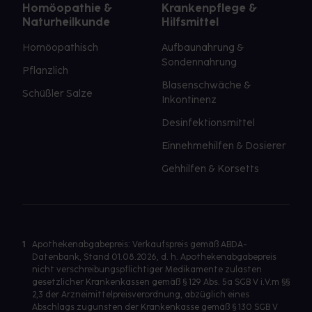
Homöopathie &
Krankenpflege &
Naturheilkunde
Hilfsmittel
Homöopathisch
Aufbaunahrung &
Sondennahrung
Pflanzlich
Blasenschwäche &
Schüßler Salze
Inkontinenz
Desinfektionsmittel
Einnehmehilfen & Dosierer
Gehhilfen & Korsetts
1
Apothekenabgabepreis: Verkaufspreis gemäß ABDA-
Datenbank, Stand 01.08.2026, d. h. Apothekenabgabepreis
nicht verschreibungspflichtiger Medikamente zulasten
gesetzlicher Krankenkassen gemäß § 129 Abs. 5a SGB V i.V.m §§
2,3 der Arzneimittelpreisverordnung, abzüglich eines
Abschlags zugunsten der Krankenkasse gemäß § 130 SGB V