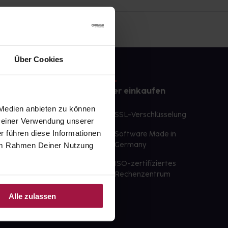
Über Cookies
e
Sicher einkaufen
 Medien anbieten zu können
te Wunschprodukte
SSL-Verschlüsselung
 Deiner Verwendung unserer
lbereit
r führen diese Informationen
Software Made in
ür sofort verfügbare
e im Rahmen Deiner Nutzung
Germany
st am selben Tag möglich
ISO-zertifiziertes
 der Apotheke
Rechenzentrum
ahl an Apotheken
Alle zulassen