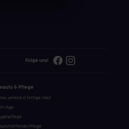
Folge uns!
eauty & Pflege
kne, unreine & fettige Haut
nti-Age
ugenpflege
autstraffende Pflege