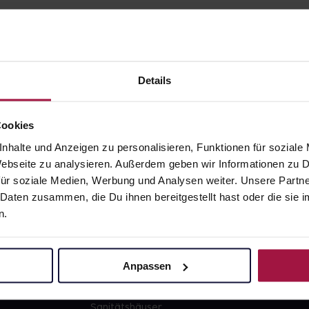
Details
gesund.de
Unsere Vorteil
Cookies
nhalte und Anzeigen zu personalisieren, Funktionen für soziale
Über uns
Ausgewähl
 Webseite zu analysieren. Außerdem geben wir Informationen zu
sofort abho
ür soziale Medien, Werbung und Analysen weiter. Unsere Partne
Karriere
Lieferung f
 Daten zusammen, die Du ihnen bereitgestellt hast oder die si
Newsletter
Artikel mei
n.
Barrierefreiheitserklärung
Freie Wahl
PAYBACK
Große Ausw
Anpassen
gesund-versorger.de
Sanitätshäuser