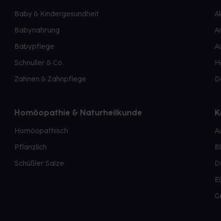
Baby & Kindergesundheit
A
Babynahrung
A
Babypflege
A
Schnuller & Co.
H
Zahnen & Zahnpflege
D
Homöopathie & Naturheilkunde
K
Homöopathisch
A
Pflanzlich
B
Schüßler Salze
D
E
G