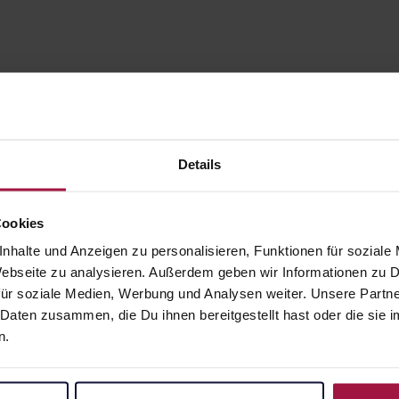
Details
Cookies
nhalte und Anzeigen zu personalisieren, Funktionen für soziale
 Webseite zu analysieren. Außerdem geben wir Informationen zu
gesund.de
Unsere Vorteil
ür soziale Medien, Werbung und Analysen weiter. Unsere Partne
 Daten zusammen, die Du ihnen bereitgestellt hast oder die si
Über uns
Ausgewähl
n.
sofort abho
Karriere
Lieferung f
Newsletter
Artikel mei