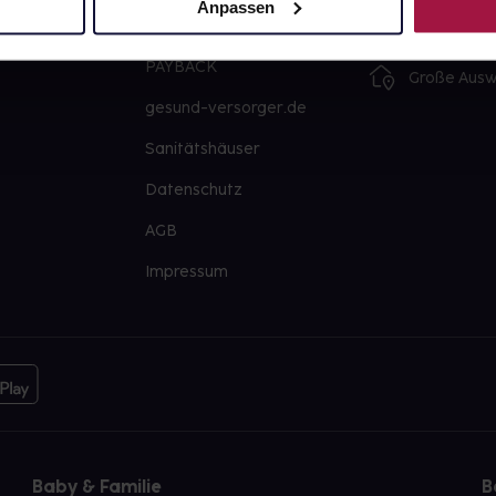
Anpassen
Barrierefreiheitserklärung
Freie Wahl
PAYBACK
Große Ausw
gesund-versorger.de
Sanitätshäuser
Datenschutz
AGB
Impressum
Baby & Familie
B