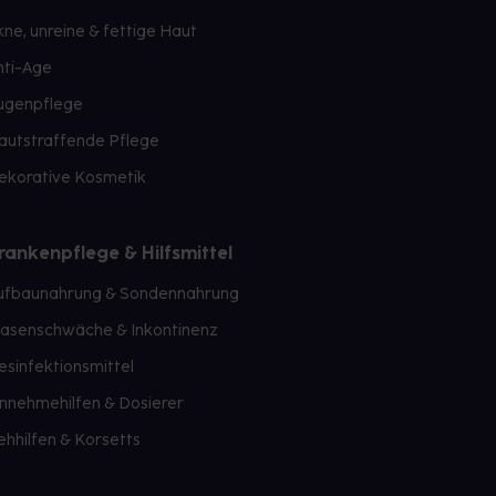
kne, unreine & fettige Haut
nti-Age
ugenpflege
autstraffende Pflege
ekorative Kosmetik
rankenpflege & Hilfsmittel
ufbaunahrung & Sondennahrung
lasenschwäche & Inkontinenz
esinfektionsmittel
innehmehilfen & Dosierer
ehhilfen & Korsetts