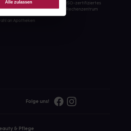
Alle zulassen
ISO-zertifiziertes
 der Apotheke
Rechenzentrum
ahl an Apotheken
Folge uns!
eauty & Pflege