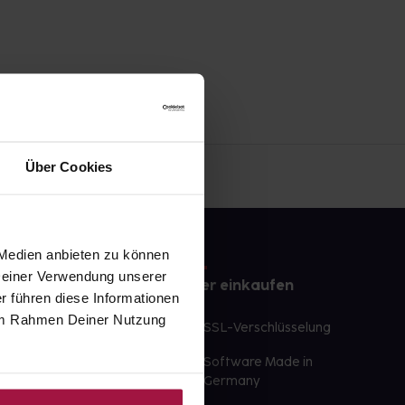
Über Cookies
 Medien anbieten zu können
 Deiner Verwendung unserer
e
Sicher einkaufen
r führen diese Informationen
e im Rahmen Deiner Nutzung
te Wunschprodukte
SSL-Verschlüsselung
lbereit
Software Made in
ür sofort verfügbare
Germany
st am selben Tag möglich