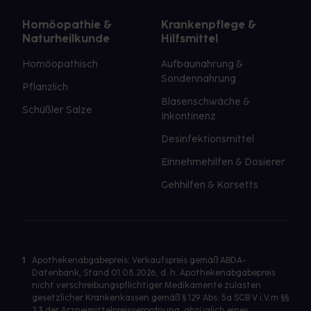
Homöopathie &
Krankenpflege &
Naturheilkunde
Hilfsmittel
Homöopathisch
Aufbaunahrung &
Sondennahrung
Pflanzlich
Blasenschwäche &
Schüßler Salze
Inkontinenz
Desinfektionsmittel
Einnehmehilfen & Dosierer
Gehhilfen & Korsetts
1
Apothekenabgabepreis: Verkaufspreis gemäß ABDA-
Datenbank, Stand 01.08.2026, d. h. Apothekenabgabepreis
nicht verschreibungspflichtiger Medikamente zulasten
gesetzlicher Krankenkassen gemäß § 129 Abs. 5a SGB V i.V.m §§
2,3 der Arzneimittelpreisverordnung, abzüglich eines