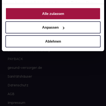
ihnen bereitgestellt hast oder die sie im Rahmen Deiner
Nutzung der Dienste gesammelt haben.
gesund.de
Alle zulassen
Über uns
Anpassen
Karriere
Ablehnen
Newsletter
Barrierefreiheitserklärung
PAYBACK
gesund-versorger.de
Sanitätshäuser
Datenschutz
AGB
Impressum